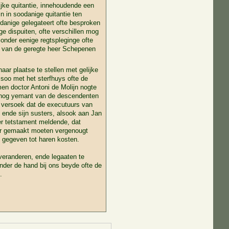
ijke quitantie, innehoudende een
 in soodanige quitantie ten
odanige gelegateert ofte besproken
ge dispuiten, ofte verschillen mog
sonder eenige regtspleginge ofte
 van de geregte heer Schepenen
ar plaatse te stellen met gelijke
soo met het sterfhuys ofte de
men doctor Antoni de Molijn nogte
, nog yemant van de descendenten
et versoek dat de executuurs van
n ende sijn susters, alsook aan Jan
er tetstament meldende, dat
aar gemaakt moeten vergenougt
n gegeven tot haren kosten.
 veranderen, ende legaaten te
onder de hand bij ons beyde ofte de
.