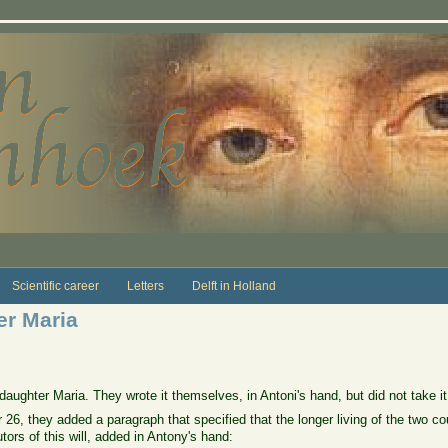
Scientific career
Letters
Delft in Holland
er Maria
aughter Maria. They wrote it themselves, in Antoni's hand, but did not take it 
6, they added a paragraph that specified that the longer living of the two cou
ors of this will, added in Antony's hand: