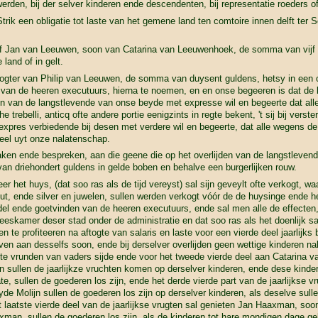
erden, bij der selver kinderen ende descendenten, bij representatie roeders o
trik een obligatie tot laste van het gemene land ten comtoire innen delft te
ef Jan van Leeuwen, soon van Catarina van Leeuwenhoek, de somma van vijf 
land of in gelt.
gter van Philip van Leeuwen, de somma van duysent guldens, hetsy in een o
 van de heeren executuurs, hierna te noemen, en en onse begeeren is dat de 
n van de langstlevende van onse beyde met expresse wil en begeerte dat alle 
e trebelli, anticq ofte andere portie eenigzints in regte bekent, 't sij bij verst
 expres verbiedende bij desen met verdere wil en begeerte, dat alle wegens d
heel uyt onze nalatenschap.
maken ende bespreken, aan die geene die op het overlijden van de langstleve
 driehondert guldens in gelde boben en behalve een burgerlijken rouw.
r het huys, (dat soo ras als de tijd vereyst) sal sijn geveylt ofte verkogt, waa
t, ende silver en juwelen, sullen werden verkogt vóór de de huysinge ende he
l ende goetvinden van de heeren executuurs, ende sal men alle de effecten, 
eskamer deser stad onder de administratie en dat soo ras als het doenlijk sal
n te profiteeren na aftogte van salaris en laste voor een vierde deel jaarlijk
ven aan desselfs soon, ende bij derselver overlijden geen wettige kinderen nal
e vrunden van vaders sijde ende voor het tweede vierde deel aan Catarina v
den sullen de jaarlijkze vruchten komen op derselver kinderen, ende dese kind
e, sullen de goederen los zijn, ende het derde vierde part van de jaarlijkse v
de Molijn sullen de goederen los zijn op derselver kinderen, als deselve sul
et laatste vierde deel van de jaarlijkse vrugten sal genieten Jan Haaxman, soo
man, sullen de goederen los zijn, als de kinderen tot hare mondigen dage g