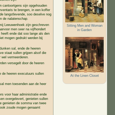
in cantoortgens sijn opgehouden
nventaris te brengen, in een koffer
 de langstlevende, soo deselve nog
an de nalatenschap.
j mij Leeuwenhoek zijn geschreven
Sitting Men and Woman
arvoor men seer na vijfhondert
in Garden
t heeft ende dat soo lange als den
niet mogen gedrukt werden bij
dunken sal, ende de heeren
e staat sullen grijpen alsof die
r wel vermeerderen.
rden versegelt door de heeren
e de heeren executuurs sullen
At the Linen Closet
, sal men toesenden aan de heer
ers voor haar administratie ende
sen overgelevert, genieten sullen
ede genieten de somma van twee
die ook zoude mogen genaamt