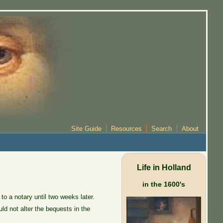
Site Guide
Resources
Search
About
Life in Holland
in the 1600's
to a notary until two weeks later.
ld not alter the bequests in the