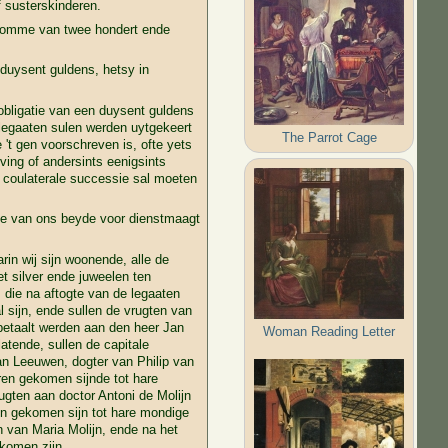
f susterskinderen.
r Somme van twee hondert ende
duysent guldens, hetsy in
bligatie van een duysent guldens
legaaten sulen werden uytgekeert
The Parrot Cage
't gen voorschreven is, ofte yets
erving of andersints eenigsints
e coulaterale successie sal moeten
nde van ons beyde voor dienstmaagt
rin wij sijn woonende, alle de
t silver ende juweelen ten
die na aftogte van de legaaten
 sijn, ende sullen de vrugten van
s betaalt werden aan den heer Jan
Woman Reading Letter
atende, sullen de capitale
an Leeuwen, dogter van Philip van
eren gekomen sijnde tot hare
rugten aan doctor Antoni de Molijn
len gekomen sijn tot hare mondige
n van Maria Molijn, ende na het
ekomen zijn.