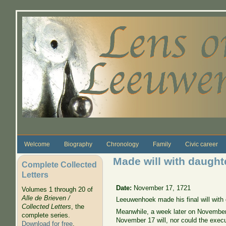
Skip to main content
Welcome
Biography
Chronology
Family
Civic career
Made will with daught
Complete Collected
Letters
Date:
November 17, 1721
Volumes 1 through 20 of
Alle de Brieven /
Leeuwenhoek made his final will with d
Collected Letters
, the
Meanwhile, a week later on November 2
complete series.
November 17 will, nor could the execut
Download for free
.