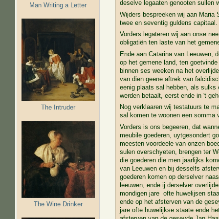
deselve legaaten genooten sullen w
Man Writing a Letter
Wijders bespreeken wij aan Maria S
twee en seventig guldens capitaal.
Vorders legateren wij aan onse ne
obligatiën ten laste van het gemene 
Ende aan Catarina van Leeuwen, do
op het gemene land, ten goetvinde
binnen ses weeken na het overlijde
van dien geene aftrek van falcidisch
eenig plaats sal hebben, als sulks
werden betaalt, eerst ende in 't ge
Nog verklaaren wij testatuurs te 
The Intruder
sal komen te woonen een somma van
Vorders is ons begeeren, dat wannee
meubile goederen, uytgesondert gou
meesten voordeele van onzen boede
sulen overschyeten, brengen ter We
die goederen die men jaarlijks kome
van Leeuwen en bij desselfs afster
goederen komen op derselver naast
leeuwen, ende ij derselver overlij
mondigen jare ofte huwelijsen staat
ende op het afsterven van de gesey
The Wine Drinker
jare ofte huwelijkse staate ende h
afsterven van de geseyde Jan Haax