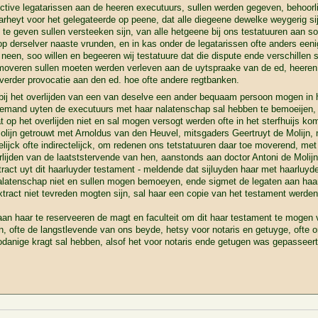
ective legatarissen aan de heeren executuurs, sullen werden gegeven, behoorl
heyt voor het gelegateerde op peene, dat alle diegeene dewelke weygerig sijn
e geven sullen versteeken sijn, van alle hetgeene bij ons testatuuren aan s
op derselver naaste vrunden, en in kas onder de legatarissen ofte anders eeni
neen, soo willen en begeeren wij testatuure dat die dispute ende verschillen 
veren sullen moeten werden verleven aan de uytspraake van de ed, heeren
 verder provocatie aan den ed. hoe ofte andere regtbanken.
ij het overlijden van een van deselve een ander bequaam persoon mogen in ha
 yemand uyten de executuurs met haar nalatenschap sal hebben te bemoeijen, 
t op het overlijden niet en sal mogen versogt werden ofte in het sterfhuijs ko
olijn getrouwt met Arnoldus van den Heuvel, mitsgaders Geertruyt de Molijn
telijck ofte indirectelijck, om redenen ons tetstatuuren daar toe moverend, m
erlijden van de laatststervende van hen, aanstonds aan doctor Antoni de Molij
act uyt dit haarluyder testament - meldende dat sijluyden haar met haarluyd
 nalatenschap niet en sullen mogen bemoeyen, ende sigmet de legaten aan h
tract niet tevreden mogten sijn, sal haar een copie van het testament werde
s aan haar te reserveeren de magt en faculteit om dit haar testament te mogen
n, ofte de langstlevende van ons beyde, hetsy voor notaris en getuyge, ofte 
danige kragt sal hebben, alsof het voor notaris ende getugen was gepasseert