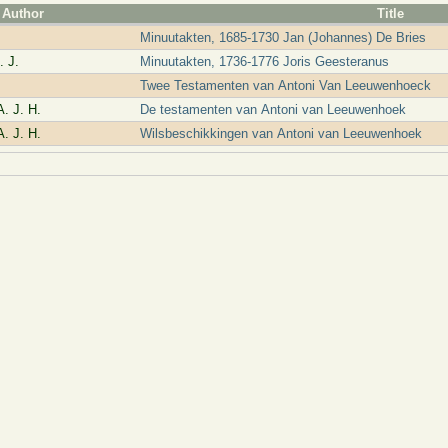
Author
Title
Minuutakten, 1685-1730 Jan (Johannes) De Bries
. J.
Minuutakten, 1736-1776 Joris Geesteranus
Twee Testamenten van Antoni Van Leeuwenhoeck
. J. H.
De testamenten van Antoni van Leeuwenhoek
. J. H.
Wilsbeschikkingen van Antoni van Leeuwenhoek