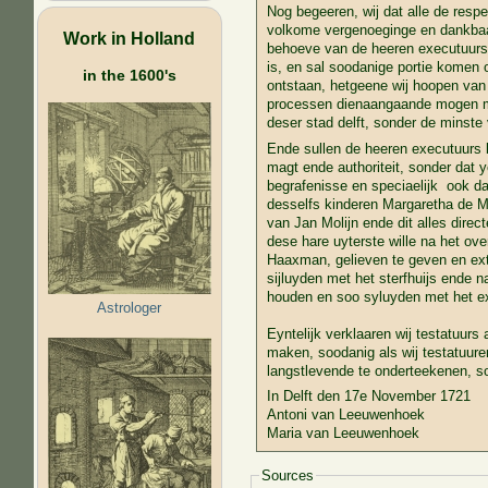
Nog begeeren, wij dat alle de resp
volkome vergenoeginge en dankbaar
Work in Holland
behoeve van de heeren executuurs t
is, en sal soodanige portie komen 
in the 1600's
ontstaan, hetgeene wij hoopen van 
processen dienaangaande mogen mo
deser stad delft, sonder de minste
Ende sullen de heeren executuurs b
magt ende authoriteit, sonder dat
begrafenisse en speciaelijk ook da
desselfs kinderen Margaretha de M
van Jan Molijn ende dit alles direc
dese hare uyterste wille na het ov
Haaxman, gelieven te geven en extr
sijluyden met het sterfhuijs ende
houden en soo syluyden met het ex
Astrologer
Eyntelijk verklaaren wij testatuur
maken, soodanig als wij testatuure
langstlevende te onderteekenen, so
In Delft den 17e November 1721
Antoni van Leeuwenhoek
Maria van Leeuwenhoek
Sources