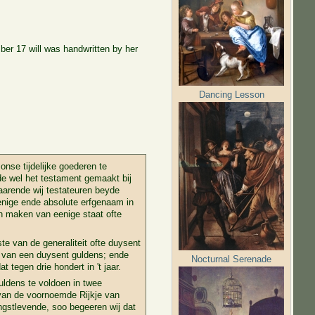
ber 17 will was handwritten by her
Dancing Lesson
nse tijdelijke goederen te
e wel het testament gemaakt bij
laarende wij testateuren beyde
 eenige ende absolute erfgenaam in
in maken van eenige staat ofte
ste van de generaliteit ofte duysent
e van een duysent guldens; ende
Nocturnal Serenade
tegen drie hondert in 't jaar.
uldens te voldoen in twee
 van de voornoemde Rijkje van
ngstlevende, soo begeeren wij dat