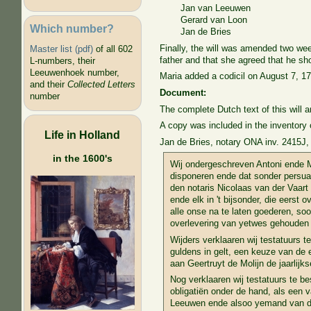
Jan van Leeuwen
Gerard van Loon
Which number?
Jan de Bries
Finally, the will was amended two wee
Master list (pdf)
of all 602
father and that she agreed that he sho
L-numbers, their
Leeuwenhoek number,
Maria added a codicil on August 7, 17
and their
Collected Letters
Document:
number
The complete Dutch text of this will a
A copy was included in the inventory 
Life in Holland
Jan de Bries, notary ONA inv. 2415J, 
in the 1600's
Wij ondergeschreven Antoni ende M
disponeren ende dat sonder persua
den notaris Nicolaas van der Vaart
ende elk in 't bijsonder, die eerst
alle onse na te laten goederen, so
overlevering van yetwes gehouden t
Wijders verklaaren wij testatuurs t
guldens in gelt, een keuze van de 
aan Geertruyt de Molijn de jaarlij
Nog verklaaren wij testatuurs te 
obligatiën onder de hand, als een
Leeuwen ende alsoo yemand van de 