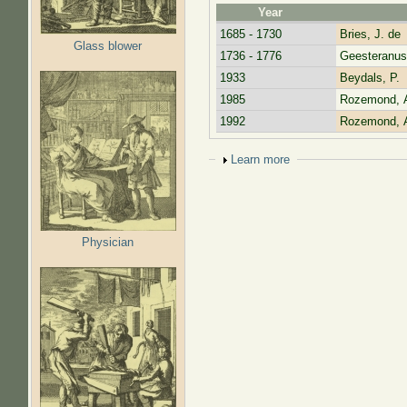
Year
1685 - 1730
Bries, J. de
Glass blower
1736 - 1776
Geesteranus
1933
Beydals, P.
1985
Rozemond, A
1992
Rozemond, A
Show
Learn more
Physician