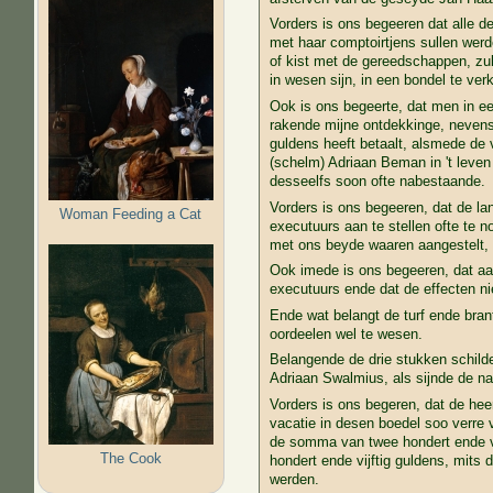
Vorders is ons begeeren dat alle d
met haar comptoirtjens sullen werde
of kist met de gereedschappen, zul
in wesen sijn, in een bondel te v
Ook is ons begeerte, dat men in ee
rakende mijne ontdekkinge, nevens
guldens heeft betaalt, alsmede de v
(schelm) Adriaan Beman in 't leven
desseelfs soon ofte nabestaande.
Vorders is ons begeeren, dat de l
Woman Feeding a Cat
executuurs aan te stellen ofte te 
met ons beyde waaren aangestelt,
Ook imede is ons begeeren, dat aa
executuurs ende dat de effecten n
Ende wat belangt de turf ende bran
oordeelen wel te wesen.
Belangende de drie stukken schild
Adriaan Swalmius, als sijnde de n
Vorders is ons begeren, dat de hee
vacatie in desen boedel soo verre 
de somma van twee hondert ende vi
The Cook
hondert ende vijftig guldens, mit
werden.