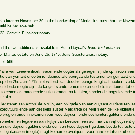
ks later on November 30 in the handwriting of Maria. It states that the Novem
uld be her sole heir.
32. Cornelis Pijnakker notary.
nd the two additions is available in Petra Beydal's
Twee Testamenten
.
of Maria's estate on June 26, 1745, Joris Geesteranus, notary.
fol. 596
aria van Leeuwenhoek, vader ende dogter als genegen sijnde op nieuws van o
tie van yemant ende teniet doende alle voorgaande testamenten gemaakt end
 op den 26e Juni 1719 niet willend, dat deselve eenige kragt sal hebben, verk
 overljdende mogte sijn, de langstlevende te nomineren ende te instituéren tot
o roerende als onroerende sullen komen na te laten, sonder de langstlevende 
e sijn.
e legateren aan Antoni de Molijn, een obligatie van een duysent guldens ten la
executuurs ende aan desselfs suster Margareta de Molijn een gelijke obligati
kse vrugten ende innekomen van twee duysent ende seshondert guldens ende dat 
bespreeken en legateren aan Rijkje van Leeuwen een somma van vijf duysent g
 van drie duysent guldens ende een van twee duysent guldens beyde tot laste
legatarissen (mogte) mogt komen te overlijden, voor hare testatuurs ofte la