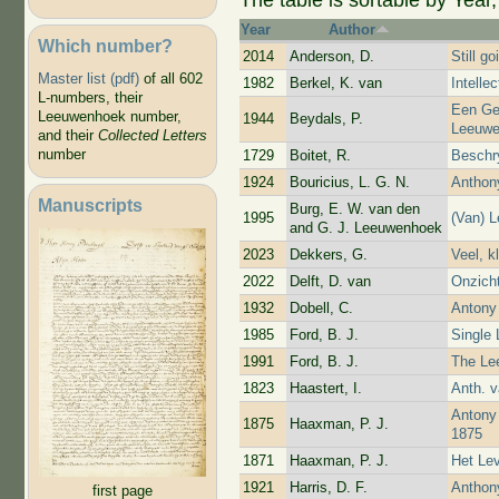
Year
Author
Which number?
2014
Anderson, D.
Still g
Master list (pdf)
of all 602
1982
Berkel, K. van
Intelle
L-numbers, their
Een Ge
Leeuwenhoek number,
1944
Beydals, P.
Leeuw
and their
Collected Letters
number
1729
Boitet, R.
Beschry
1924
Bouricius, L. G. N.
Anthon
Manuscripts
Burg, E. W. van den
1995
(Van) 
and G. J. Leeuwenhoek
2023
Dekkers, G.
Veel, k
2022
Delft, D. van
Onzich
1932
Dobell, C.
Antony 
1985
Ford, B. J.
Single 
1991
Ford, B. J.
The Le
1823
Haastert, I.
Anth. 
Antony
1875
Haaxman, P. J.
1875
1871
Haaxman, P. J.
Het Le
1921
Harris, D. F.
Anthony
first page