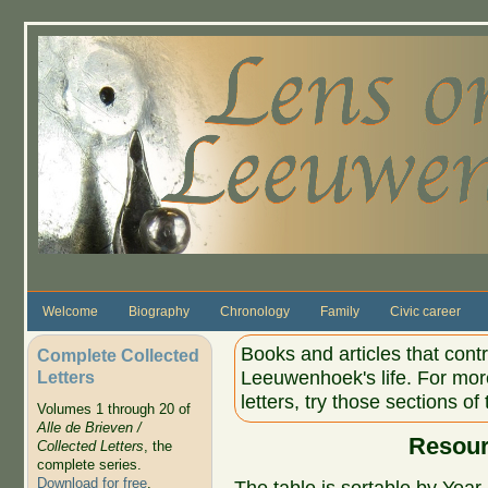
Skip to main content
Welcome
Biography
Chronology
Family
Civic career
Books and articles that cont
Complete Collected
Letters
Leeuwenhoek's life. For more
letters, try those sections of
Volumes 1 through 20 of
Alle de Brieven /
Resour
Collected Letters
, the
complete series.
Download for free
.
The table is sortable by Year,