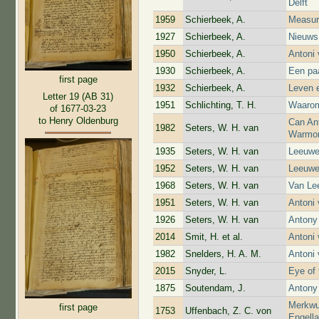
Delft
1959
Schierbeek, A.
Measuri
1927
Schierbeek, A.
Nieuws
1950
Schierbeek, A.
Antoni 
1930
Schierbeek, A.
Een pa
first page
1932
Schierbeek, A.
Leven 
Letter 19 (AB 31)
1951
Schlichting, T. H.
Waarom
of 1677-03-23
to Henry Oldenburg
Can An
1982
Seters, W. H. van
Warmo
1935
Seters, W. H. van
Leeuwe
1952
Seters, W. H. van
Leeuwe
1968
Seters, W. H. van
Van Le
1951
Seters, W. H. van
Antoni
1926
Seters, W. H. van
Antony
2014
Smit, H. et al.
Antoni
1982
Snelders, H. A. M.
Antoni
2015
Snyder, L.
Eye of 
1875
Soutendam, J.
Antony
Merkwu
first page
1753
Uffenbach, Z. C. von
Engell