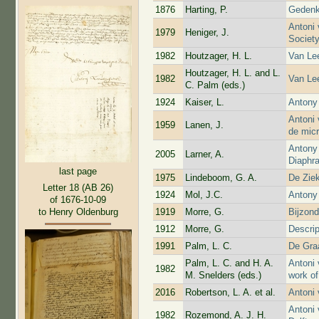
1876
Harting, P.
Gedenk
Antoni
1979
Heniger, J.
Societ
1982
Houtzager, H. L.
Van Lee
Houtzager, H. L. and L.
1982
Van Le
C. Palm (eds.)
1924
Kaiser, L.
Antony
Antoni 
1959
Lanen, J.
de mic
Antony
2005
Larner, A.
Diaphra
last page
1975
Lindeboom, G. A.
De Zie
Letter 18 (AB 26)
1924
Mol, J.C.
Antony
of 1676-10-09
1919
Morre, G.
Bijzon
to Henry Oldenburg
1912
Morre, G.
Descrip
1991
Palm, L. C.
De Gra
Palm, L. C. and H. A.
Antoni 
1982
M. Snelders (eds.)
work of
2016
Robertson, L. A. et al.
Antoni
Antoni
1982
Rozemond, A. J. H.