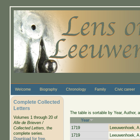
Skip to main content
Welcome
Biography
Chronology
Family
Civic career
Complete Collected
Letters
The table is sortable by Year, Author, a
Volumes 1 through 20 of
Year
Alle de Brieven /
1719
Leeuwenhoek, A
Collected Letters
, the
complete series.
1719
Leeuwenhoek, A
Download for free
.