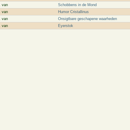
. van
Schobbens in de Mond
. van
Humor Cristallinus
. van
Onsigtbare geschapene waarheden
. van
Eyerstok