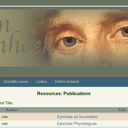
Scientific career
Letters
Delft in Holland
Resources: Publications
nd Title.
Author
Title
. van
Epistolae ad Societatem
. van
Epistolae Physiologicae