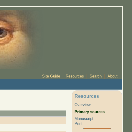
Site Guide
Resources
Search
About
Resources
Overview
Primary sources
Manuscript
Print