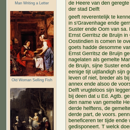
de Heere van den geregte
Man Writing a Letter
der stad Delft
geeft reverentelijk te ken
in s'Gravenhage ende gerr
Suster ende Oom van sa. E
Ernst Gerritsz de Bruijn in
Oostindien is comen te over
goets hadde desomme van 9
Ernst Gerritsz de Bruijn 
nagelaten als gemelte Mari
de Bruijn, sijne Suster e
eenige tijt uijtlandigh sij
leven of niet, breder als bi
Old Woman Selling Fish
annex ende alsoo de voors
Delft vrugteloos sijn legg
bij deen dat u Ed. Agtb. g
den name van gemelte Hen
derde helftens, de gemelte
derde part, de voors. penn
beneficeren ter tijde ende
gedisponeert. T welck doe