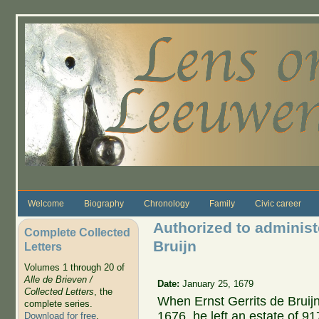
Skip to main content
Welcome
Biography
Chronology
Family
Civic career
Authorized to administe
Complete Collected
Bruijn
Letters
Volumes 1 through 20 of
Alle de Brieven /
Date:
January 25, 1679
Collected Letters
, the
When Ernst Gerrits de Bruijn
complete series.
1676, he left an estate of 91
Download for free
.