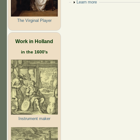
Show
Learn more
The Virginal Player
Work in Holland
in the 1600's
Instrument maker