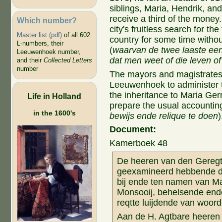
siblings, Maria, Hendrik, an
receive a third of the money
Which number?
city's fruitless search for t
Master list (pdf)
of all 602
country for some time withou
L-numbers, their
(
waarvan de twee laaste eenig
Leeuwenhoek number,
dat men weet of die leven of
and their
Collected Letters
number
The mayors and magistrates
Leeuwenhoek to administer th
the inheritance to Maria Ger
Life in Holland
prepare the usual accountin
in the 1600's
bewijs ende relique te doen
)
Document:
Kamerboek 48
De heeren van den Geregt
geexamineerd hebbende de
bij ende ten namen van Mar
Monsooij, behelsende ende
reqtte luijdende van woord 
Aan de H. Agtbare heeren