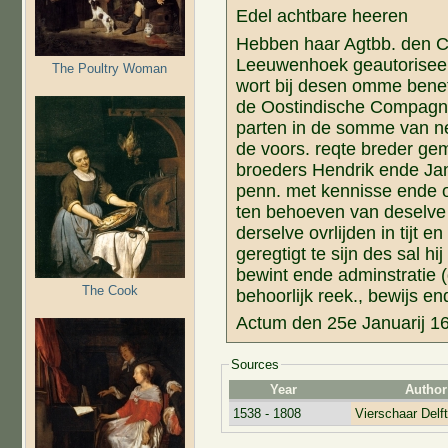
Edel achtbare heeren
Hebben haar Agtbb. den 
Leeuwenhoek geautoriseert
The Poultry Woman
wort bij desen omme benef
de Oostindische Compagnie
parten in de somme van neg
de voors. reqte breder gem
broeders Hendrik ende Jan
penn. met kennisse ende o
ten behoeven van deselve H
derselve ovrlijden in tijt 
geregtigt te sijn des sal h
bewint ende adminstratie 
The Cook
behoorlijk reek., bewijs en
Actum den 25e Januarij 1
Sources
Year
Author
1538 - 1808
Vierschaar Delft