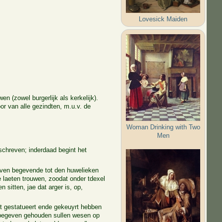
Lovesick Maiden
 (zowel burgerlijk als kerkelijk).
r van alle gezindten, m.u.v. de
Woman Drinking with Two
Men
chreven; inderdaad begint het
elven begevende tot den huwelieken
e laeten trouwen, zoodat onder tdexel
sitten, jae dat arger is, op,
t gestatueert ende gekeuyrt hebben
n begeven gehouden sullen wesen op