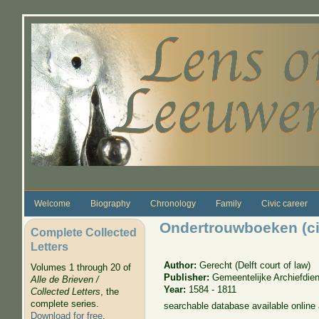
Skip to main content
Welcome
Biography
Chronology
Family
Civic career
Ondertrouwboeken (civ
Complete Collected
Letters
Author:
Gerecht (Delft court of law)
Volumes 1 through 20 of
Publisher:
Gemeentelijke Archiefdien
Alle de Brieven /
Year:
1584 - 1811
Collected Letters
, the
complete series.
searchable database available online
Download for free
.