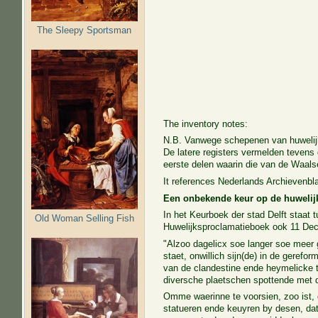
The Sleepy Sportsman
The inventory notes:
N.B. Vanwege schepenen van huwelijks
De latere registers vermelden tevens
eerste delen waarin die van de Waal
It references Nederlands Archievenbl
Een onbekende keur op de huwelijk
In het Keurboek der stad Delft staat
Old Woman Selling Fish
Huwelijksproclamatieboek ook 11 De
"Alzoo dagelicx soe langer soe meer g
staet, onwillich sijn(de) in de gere
van de clandestine ende heymelicke t
diversche plaetschen spottende met d
Omme waerinne te voorsien, zoo ist,
statueren ende keuyren by desen, dat