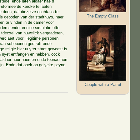
ede, ende laten aldaer nae d'
eformeerde kercke te laeten
e doen, dat diezelve nochtans ter
The Empty Glass
de geboden van der stadthuys, naer
en te vinden in de camer voor
uden sender eenige simulatie ofte
r tdecxel van huwelick vergaaderen,
rclaert voor illegitime personen
 van schepenen gestraft ende
ge religie hier uuyter stadt geweest is
n nyet entfangen en hebben, oock
 aldaer heur naemen ende toenaemen
sijn. Ende dat oock op gelycke peyne
Couple with a Parrot