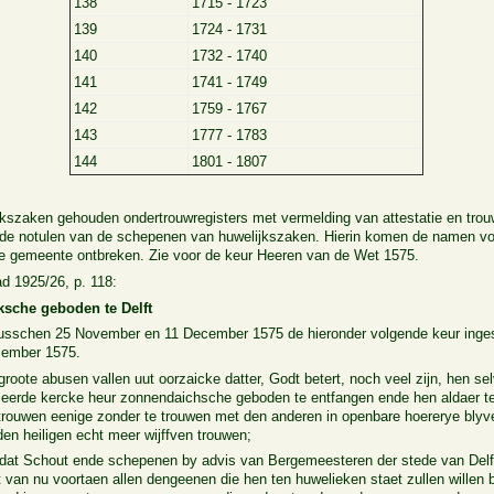
138
1715 - 1723
139
1724 - 1731
140
1732 - 1740
141
1741 - 1749
142
1759 - 1767
143
1777 - 1783
144
1801 - 1807
zaken gehouden ondertrouwregisters met vermelding van attestatie en trouwen
 de notulen van de schepenen van huwelijkszaken. Hierin komen de namen voo
se gemeente ontbreken. Zie voor de keur Heeren van de Wet 1575.
ad 1925/26, p. 118:
sche geboden te Delft
 tusschen 25 November en 11 December 1575 de hieronder volgende keur inges
cember 1575.
roote abusen vallen uut oorzaicke datter, Godt betert, noch veel zijn, hen s
formeerde kercke heur zonnendaichsche geboden te entfangen ende hen aldaer t
rouwen eenige zonder te trouwen met den anderen in openbare hoererye blyven 
en heiligen echt meer wijffven trouwen;
 dat Schout ende schepenen by advis van Bergemeesteren der stede van Delf
 van nu voortaen allen dengeenen die hen ten huwelieken staet zullen wille