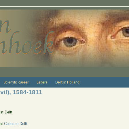
Scientific career
Letters
Delft in Holland
il), 1584-1811
st Delft
 at
Collectie Delft
.