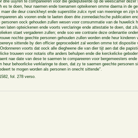
 drie uuyren te compareeren voor die gedeputeerde op de weescamer dezer st
ch es te doen, heur naemen ende toenamen opteikenen omme daerna in de ger
maer die deur cranckheyt ende superstitie zulcx nyet van meeninge en zijn t
mpareren als vooren ende te laeten doen drie zonnedaichsche publicatien en
de personen oock gehouden zullen wesen voor consummatie van de huwelick h
n laten opteickenen ende voorts verclaringe ende attestatie te doen, dat zil
ieken staet vergaderen zullen; ende soo wie contrarie deze ordenantie onde
trouwe nochte geechte personen gehouden zullen worden ende heur kinderen ve
oererye sittende by den officier geprocedeèrt zal worden omme tot dispositie
Ordonneren voorts dat oock alle diegheene die van dier tijt aen dat die papisti
icke trouwen voor notaris ofte anders behulpen ende die kerckelicke gebode
aent nae date van dese te saemen te compareeren voor bergemeesters ende
en heur behoorlicke verklaringe te doen, dat zy te saemen geechte personen 
eert te mogen worden als personen in onecht sittende".
582, fol. 278 verso.