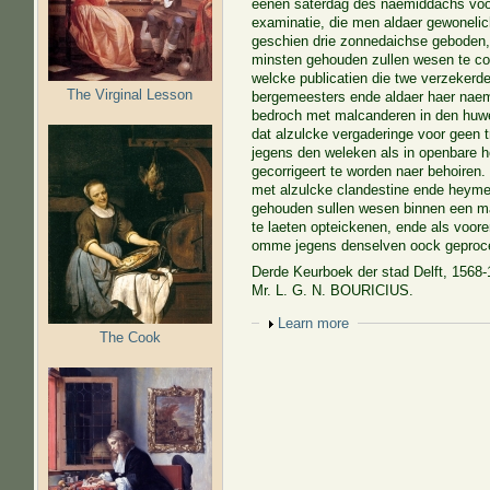
eenen saterdag des naemiddachs voor
examinatie, die men aldaer gewoneli
geschien drie zonnedaichse geboden, 
minsten gehouden zullen wesen te co
welcke publicatien die twe verzeker
The Virginal Lesson
bergemeesters ende aldaer haer naeme
bedroch met malcanderen in den huwel
dat alzulcke vergaderinge voor geen 
jegens den weleken als in openbare h
gecorrigeert te worden naer behoiren. 
met alzulcke clandestine ende heymel
gehouden sullen wesen binnen een m
te laeten opteickenen, ende als voor
omme jegens denselven oock geproced
Derde Keurboek der stad Delft, 1568-1
Mr. L. G. N. BOURICIUS.
Show
Learn more
The Cook