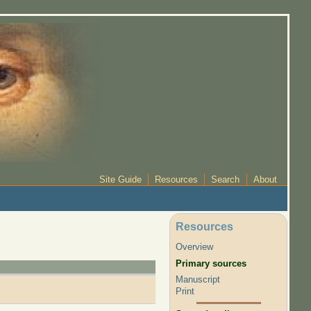
Site Guide
Resources
Search
About
Resources
Overview
Primary sources
Manuscript
Print