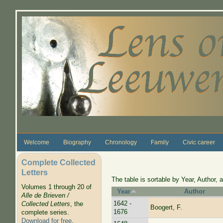
Skip to main content
Welcome
Biography
Chronology
Family
Civic career
Complete Collected
Letters
The table is sortable by Year, Author, a
Volumes 1 through 20 of
Year
Author
Alle de Brieven /
1642 -
Collected Letters
, the
Boogert, F.
1676
complete series.
Download for free
.