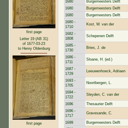
1680
Burgemeesters Delft
1680
Burgemeesters Delft
1680
Burgemeesters Delft
1680 -
Kost, W. van der
1710
first page
1682 -
Schepenen Delft
1808
Letter 19 (AB 31)
of 1677-03-23
1685 -
Bries, J. de
to Henry Oldenburg
1730
1686 -
Sloane, H. (ed.)
1711
1687 -
Leeuwenhoeck, Adriaen
1729
1693 -
Noortbergen, L.
1705
1694 -
Sleyden, C. van der
1722
1696
Thesaurier Delft
1696 -
Gravesande, C.
1717
1699
Burgemeesters Delft
first page