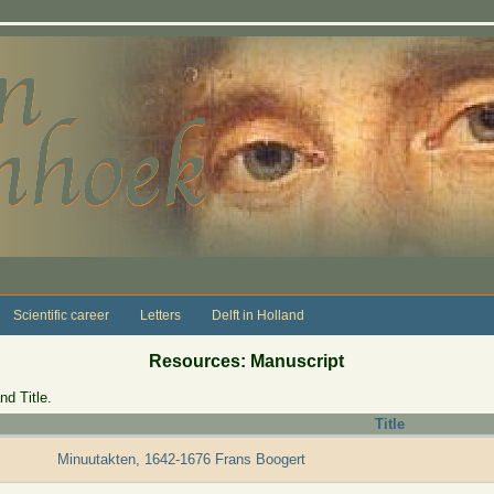
Scientific career
Letters
Delft in Holland
Resources: Manuscript
nd Title.
Title
Minuutakten, 1642-1676 Frans Boogert