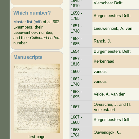
1648 -
Vierschaar Delft
1810
Which number?
1650 -
Burgemeesters Delft
1795
Master list (pdf)
of all 602
1651 -
L-numbers, their
Leeuwenhoek, A. van
1740
Leeuwenhoek number,
and their
Collected Letters
1652 -
Ranck, J.
number
1685
1654
Burgemeesters Delft
Manuscripts
1657 -
Kerkenraad
1816
1660-
various
1662 -
various
1740
1663 -
Velde, A. van den
1695
Overschie, J. and H.
1667
Vockestaert
1667 -
Burgemeesters Delft
1668
1668 -
Ouwendijck, C.
1704
first page