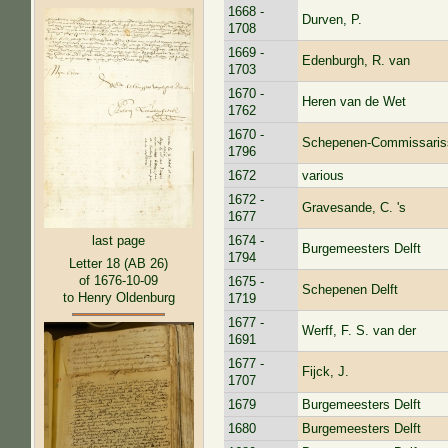
1668 -
Durven, P.
1708
1669 -
Edenburgh, R. van
1703
1670 -
Heren van de Wet
1762
1670 -
Schepenen-Commissaris
1796
1672
various
1672 -
Gravesande, C. 's
1677
last page
1674 -
Burgemeesters Delft
1794
Letter 18 (AB 26)
of 1676-10-09
1675 -
Schepenen Delft
to Henry Oldenburg
1719
1677 -
Werff, F. S. van der
1691
1677 -
Fijck, J.
1707
1679
Burgemeesters Delft
1680
Burgemeesters Delft