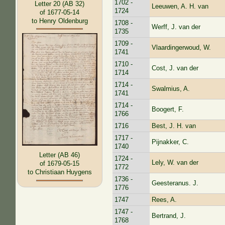
1702 -
Letter 20 (AB 32)
Leeuwen, A. H. van
1724
of 1677-05-14
to Henry Oldenburg
1708 -
Werff, J. van der
1735
1709 -
Vlaardingerwoud, W.
1741
1710 -
Cost, J. van der
1714
1714 -
Swalmius, A.
1741
1714 -
Boogert, F.
1766
1716
Best, J. H. van
1717 -
Pijnakker, C.
1740
Letter (AB 46)
1724 -
Lely, W. van der
of 1679-05-15
1772
to Christiaan Huygens
1736 -
Geesteranus. J.
1776
1747
Rees, A.
1747 -
Bertrand, J.
1768