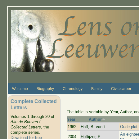
Skip to main content
Welcome
Biography
Chronology
Family
Civic career
Complete Collected
Letters
The table is sortable by Year, Author, and
Volumes 1 through 20 of
Year
Author
Alle de Brieven /
1962
Hoff, B. van 't
Oude platt
Collected Letters
, the
complete series.
An eightee
2004
Hoftijzer, P.
Download for free
.