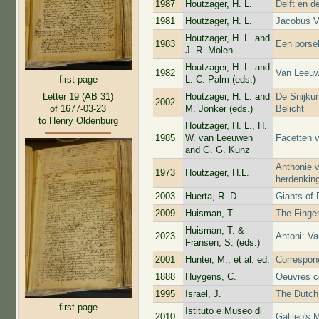
1987
Houtzager, H. L.
Delft en 
1981
Houtzager, H. L.
Jacobus Va
Houtzager, H. L. and
1983
Een porse
J. R. Molen
Houtzager, H. L. and
1982
Van Leeuw
L. C. Palm (eds.)
first page
Letter 19 (AB 31)
Houtzager, H. L. and
De Snijku
2002
of 1677-03-23
M. Jonker (eds.)
Belicht
to Henry Oldenburg
Houtzager, H. L., H.
1985
W. van Leeuwen
Facetten v
and G. G. Kunz
Anthonie 
1973
Houtzager, H.L.
herdenking
2003
Huerta, R. D.
Giants of 
2009
Huisman, T.
The Finge
Huisman, T. &
2023
Antoni: V
Fransen, S. (eds.)
2001
Hunter, M., et al. ed.
Correspon
1888
Huygens, C.
Oeuvres c
1995
Israel, J.
The Dutch 
first page
Istituto e Museo di
2010
Galileo's 