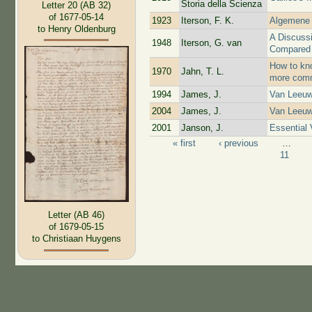
Storia della Scienza
Letter 20 (AB 32)
of 1677-05-14
1923
Iterson, F. K.
Algemene 
to Henry Oldenburg
A Discuss
1948
Iterson, G. van
Compared 
How to kno
1970
Jahn, T. L.
more comm
1994
James, J.
Van Leeuwe
2004
James, J.
Van Leeuw
2001
Janson, J.
Essential
« first
‹ previous
…
Pages
11
Letter (AB 46)
of 1679-05-15
to Christiaan Huygens