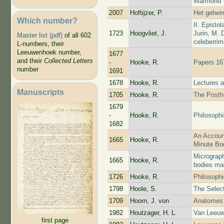
Warmond
2007
Hoftijzer, P.
Het gehei
Which number?
II. Episto
1723
Hoogvliet, J.
Jurin, M. 
Master list (pdf)
of all 602
celeberrim
L-numbers, their
Leeuwenhoek number,
1677
and their
Collected Letters
-
Hooke, R.
Papers 16
number
1691
1678
Hooke, R.
Lectures 
Manuscripts
1705
Hooke, R.
The Posth
1679
-
Hooke, R.
Philosophi
1682
An Account
1665
Hooke, R.
Minute Bo
Micrograph
1665
Hooke, R.
bodies ma
1726
Hooke, R.
Philosoph
1798
Hoole, S.
The Selec
1709
Hoorn, J. von
Anatomes 
1982
Houtzager, H. L.
Van Leeuwe
first page