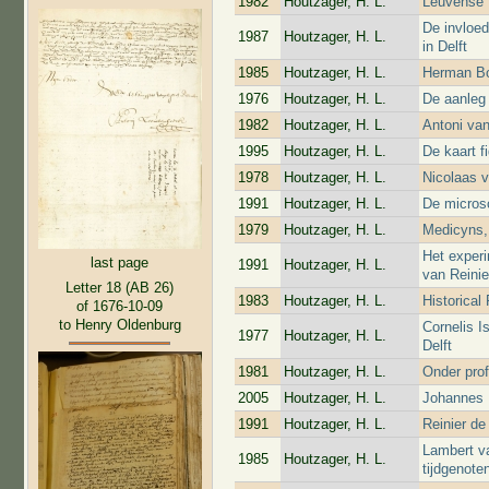
1982
Houtzager, H. L.
Leuvense
De invloe
1987
Houtzager, H. L.
in Delft
1985
Houtzager, H. L.
Herman Bo
1976
Houtzager, H. L.
De aanleg
1982
Houtzager, H. L.
Antoni va
1995
Houtzager, H. L.
De kaart fi
1978
Houtzager, H. L.
Nicolaas 
1991
Houtzager, H. L.
De micros
1979
Houtzager, H. L.
Medicyns,
Het experi
last page
1991
Houtzager, H. L.
van Reinie
Letter 18 (AB 26)
1983
Houtzager, H. L.
Historica
of 1676-10-09
to Henry Oldenburg
Cornelis I
1977
Houtzager, H. L.
Delft
1981
Houtzager, H. L.
Onder pro
2005
Houtzager, H. L.
Johannes H
1991
Houtzager, H. L.
Reinier d
Lambert v
1985
Houtzager, H. L.
tijdgenote