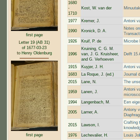
1680
-
Kost, W. van der
Minuutak
1710
1977
Kremer, J.
Antoni v
Notes on 
1990
Kronick, D. A.
Transact
first page
1926
Kruif, P. de
Microbe 
Letter 19 (AB 31)
of 1677-03-23
Kruining, C. G. M.
to Henry Oldenburg
1996
van, J. G. Kruisheer,
Delft 15 
and G. Verhoeven
1915
Kuyjer, J. H.
Antoni 
1683
La Roque, J. (ed.)
Journal 
2015
Lane, N.
The unse
Antoni v
1959
Lanen, J.
microsco
1994
Langenbach, M.
Een eige
Antony v
2005
Larner, A.
Diaphrag
Crafting
2015
Lawson, I.
knowledg
first page
1976
Lechevalier, H.
Louis Jo