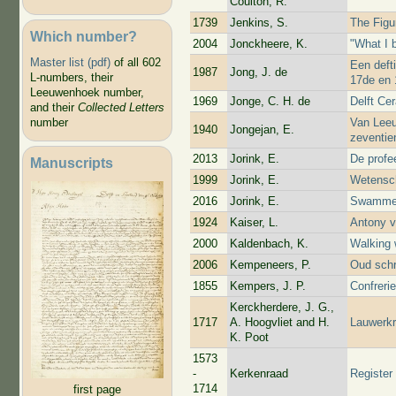
Coulton, R.
1739
Jenkins, S.
The Figu
Which number?
2004
Jonckheere, K.
"What I 
Master list (pdf)
of all 602
Een deft
1987
Jong, J. de
L-numbers, their
17de en
Leeuwenhoek number,
1969
Jonge, C. H. de
Delft Ce
and their
Collected Letters
Van Leeu
number
1940
Jongejan, E.
zeventi
2013
Jorink, E.
De profe
Manuscripts
1999
Jorink, E.
Wetensc
2016
Jorink, E.
Swammer
1924
Kaiser, L.
Antony v
2000
Kaldenbach, K.
Walking 
2006
Kempeneers, P.
Oud schri
1855
Kempers, J. P.
Confreri
Kerckherdere, J. G.,
1717
A. Hoogvliet and H.
Lauwerk
K. Poot
1573
-
Kerkenraad
Register
1714
first page