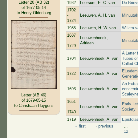
Letter 20 (AB 32)
1932
Leersum, E. C. van
De Brie
of 1677-05-14
1702
to Henry Oldenburg
-
Leeuwen, A. H. van
Minuutak
1724
1985
Leeuwen, H. W. van
Willem va
1687
Leeuwenhoeck,
-
Minuutak
Adriaen
1729
A Letter
1704
Leeuwenhoek, A. van
Tubes or
Called C
Ejusdem 
1722
Leeuwenhoek, A. van
Generati
An Extra
1693
Leeuwenhoek, A. van
concerni
Scaleyne
Letter (AB 46)
of 1679-05-15
1651
Early Let
to Christiaan Huygens
-
Leeuwenhoek, A. van
Society
1740
1719
Leeuwenhoek, A. van
Epistola
« first
‹ previous
…
Pages
12