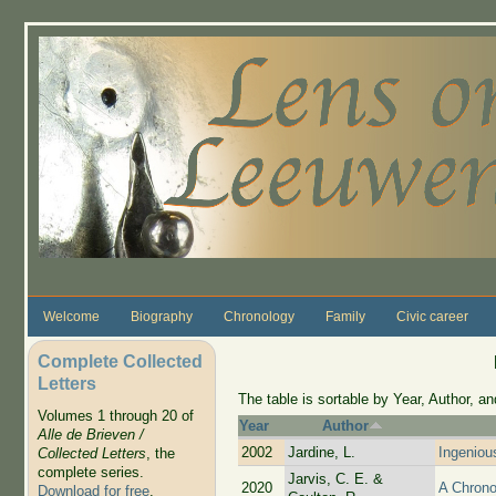
Skip to main content
Welcome
Biography
Chronology
Family
Civic career
Complete Collected
Letters
The table is sortable by Year, Author, and
Volumes 1 through 20 of
Year
Author
Alle de Brieven /
2002
Jardine, L.
Ingenious
Collected Letters
, the
complete series.
Jarvis, C. E. &
2020
A Chrono
Download for free
.