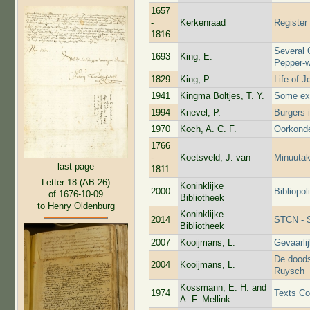
1657
-
Kerkenraad
Register
1816
Several 
1693
King, E.
Pepper-w
1829
King, P.
Life of 
1941
Kingma Boltjes, T. Y.
Some exp
1994
Knevel, P.
Burgers 
1970
Koch, A. C. F.
Oorkonde
1766
-
Koetsveld, J. van
Minuutak
last page
1811
Letter 18 (AB 26)
Koninklijke
2000
Bibliopol
of 1676-10-09
Bibliotheek
to Henry Oldenburg
Koninklijke
2014
STCN - S
Bibliotheek
2007
Kooijmans, L.
Gevaarli
De doods
2004
Kooijmans, L.
Ruysch
Kossmann, E. H. and
1974
Texts Co
A. F. Mellink