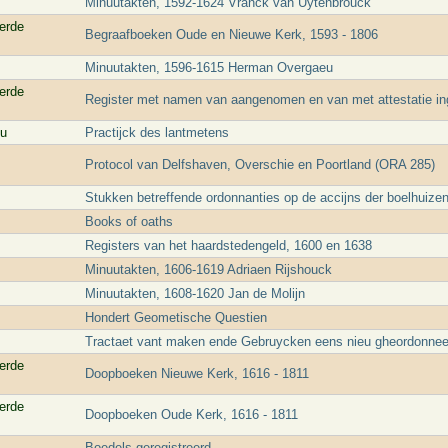
Minuutakten, 1592-1624 Vranck van Uytenbrouck
erde
Begraafboeken Oude en Nieuwe Kerk, 1593 - 1806
Minuutakten, 1596-1615 Herman Overgaeu
erde
Register met namen van aangenomen en van met attestatie i
ou
Practijck des lantmetens
Protocol van Delfshaven, Overschie en Poortland (ORA 285)
Stukken betreffende ordonnanties op de accijns der boelhuize
Books of oaths
Registers van het haardstedengeld, 1600 en 1638
Minuutakten, 1606-1619 Adriaen Rijshouck
Minuutakten, 1608-1620 Jan de Molijn
Hondert Geometische Questien
Tractaet vant maken ende Gebruycken eens nieu gheordonnee
erde
Doopboeken Nieuwe Kerk, 1616 - 1811
erde
Doopboeken Oude Kerk, 1616 - 1811
Boedels geregistreerd