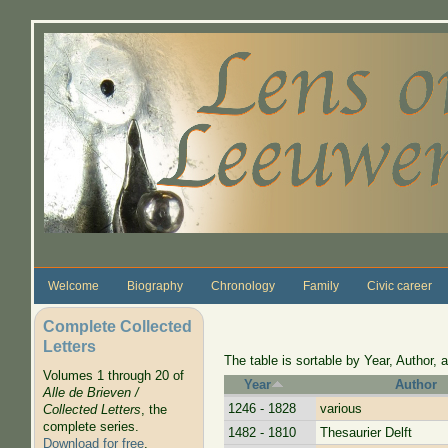
Skip to main content
Welcome
Biography
Chronology
Family
Civic career
Complete Collected
Letters
The table is sortable by Year, Author, a
Volumes 1 through 20 of
Year
Author
Alle de Brieven /
1246 - 1828
various
Collected Letters
, the
complete series.
1482 - 1810
Thesaurier Delft
Download for free
.