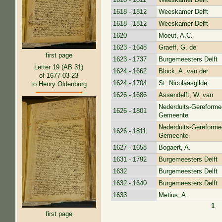
1618 - 1812
Weeskamer Delft
1618 - 1812
Weeskamer Delft
1620
Moeut, A.C.
1623 - 1648
Graeff, G. de
first page
1623 - 1737
Burgemeesters Delft
Letter 19 (AB 31)
1624 - 1662
Block, A. van der
of 1677-03-23
1624 - 1704
St. Nicolaasgilde
to Henry Oldenburg
1626 - 1686
Assendelft, W. van
Nederduits-Gereforme
1626 - 1801
Gemeente
Nederduits-Gereforme
1626 - 1811
Gemeente
1627 - 1658
Bogaert, A.
1631 - 1792
Burgemeesters Delft
1632
Burgemeesters Delft
1632 - 1640
Burgemeesters Delft
1633
Metius, A.
1
Pages
first page