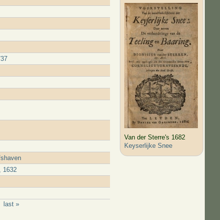
737
Van der Sterre's 1682
Keyserlijke Snee
lfshaven
, 1632
last »