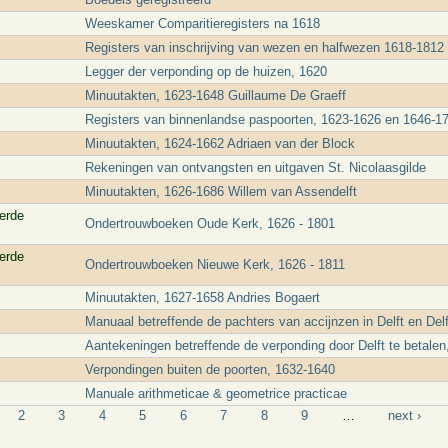
Weeskamer Comparitieregisters na 1618
Registers van inschrijving van wezen en halfwezen 1618-1812
Legger der verponding op de huizen, 1620
Minuutakten, 1623-1648 Guillaume De Graeff
Registers van binnenlandse paspoorten, 1623-1626 en 1646-1
Minuutakten, 1624-1662 Adriaen van der Block
Rekeningen van ontvangsten en uitgaven St. Nicolaasgilde
Minuutakten, 1626-1686 Willem van Assendelft
erde
Ondertrouwboeken Oude Kerk, 1626 - 1801
erde
Ondertrouwboeken Nieuwe Kerk, 1626 - 1811
Minuutakten, 1627-1658 Andries Bogaert
Manuaal betreffende de pachters van accijnzen in Delft en De
Aantekeningen betreffende de verponding door Delft te betalen
Verpondingen buiten de poorten, 1632-1640
Manuale arithmeticae & geometrice practicae
2
3
4
5
6
7
8
9
…
next ›