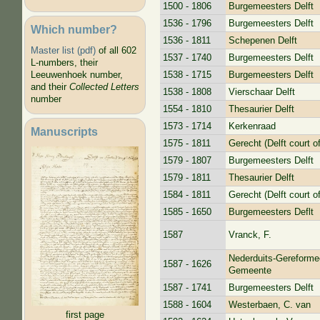
1500 - 1806
Burgemeesters Delft
1536 - 1796
Burgemeesters Delft
Which number?
1536 - 1811
Schepenen Delft
Master list (pdf)
of all 602
1537 - 1740
Burgemeesters Delft
L-numbers, their
1538 - 1715
Burgemeesters Delft
Leeuwenhoek number,
and their
Collected Letters
1538 - 1808
Vierschaar Delft
number
1554 - 1810
Thesaurier Delft
1573 - 1714
Kerkenraad
Manuscripts
1575 - 1811
Gerecht (Delft court of
1579 - 1807
Burgemeesters Delft
1579 - 1811
Thesaurier Delft
1584 - 1811
Gerecht (Delft court of
1585 - 1650
Burgemeesters Deflt
1587
Vranck, F.
Nederduits-Gereforme
1587 - 1626
Gemeente
1587 - 1741
Burgemeesters Delft
1588 - 1604
Westerbaen, C. van
first page