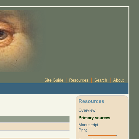
Site Guide
Resources
Search
About
Resources
Overview
Primary sources
Manuscript
Print