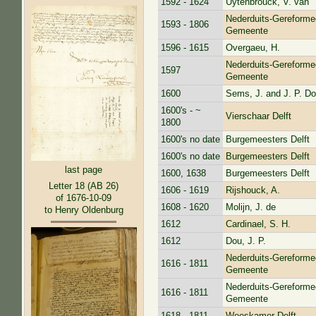
1592 - 1624
Uytenbrouck, V. van
Nederduits-Gereforme
1593 - 1806
Gemeente
1596 - 1615
Overgaeu, H.
Nederduits-Gereforme
1597
Gemeente
1600
Sems, J. and J. P. D
1600's - ~
Vierschaar Delft
1800
1600's no date
Burgemeesters Delft
1600's no date
Burgemeesters Delft
last page
1600, 1638
Burgemeesters Delft
Letter 18 (AB 26)
1606 - 1619
Rijshouck, A.
of 1676-10-09
1608 - 1620
Molijn, J. de
to Henry Oldenburg
1612
Cardinael, S. H.
1612
Dou, J. P.
Nederduits-Gereforme
1616 - 1811
Gemeente
Nederduits-Gereforme
1616 - 1811
Gemeente
1618 - 1811
Weeskamer Delft