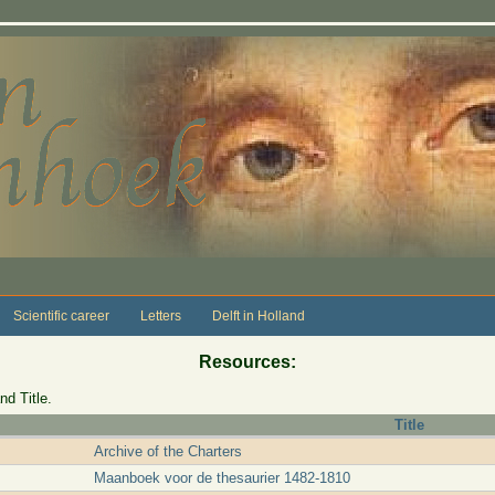
Scientific career
Letters
Delft in Holland
Resources:
nd Title.
Title
Archive of the Charters
Maanboek voor de thesaurier 1482-1810