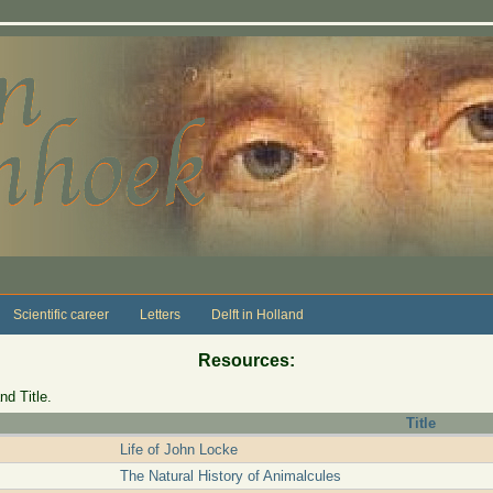
Scientific career
Letters
Delft in Holland
Resources:
nd Title.
Title
Life of John Locke
The Natural History of Animalcules