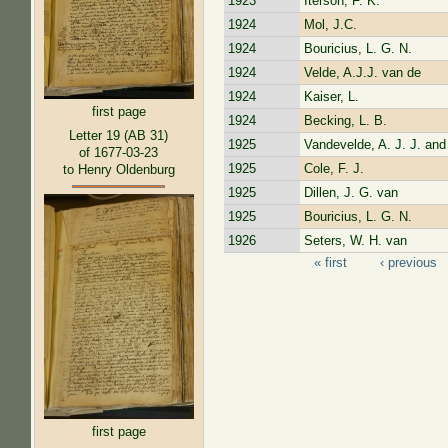
1923
Iterson, F. K.
1924
Mol, J.C.
1924
Bouricius, L. G. N.
1924
Velde, A.J.J. van de
1924
Kaiser, L.
first page
1924
Becking, L. B.
Letter 19 (AB 31)
1925
Vandevelde, A. J. J. and
of 1677-03-23
1925
Cole, F. J.
to Henry Oldenburg
1925
Dillen, J. G. van
1925
Bouricius, L. G. N.
1926
Seters, W. H. van
« first
‹ previous
Pages
first page