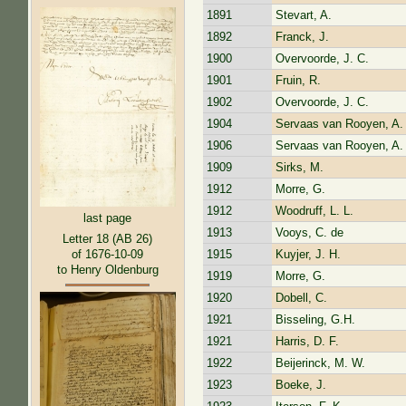
1891
Stevart, A.
1892
Franck, J.
1900
Overvoorde, J. C.
1901
Fruin, R.
1902
Overvoorde, J. C.
1904
Servaas van Rooyen, A. 
1906
Servaas van Rooyen, A. 
1909
Sirks, M.
1912
Morre, G.
1912
Woodruff, L. L.
last page
1913
Vooys, C. de
Letter 18 (AB 26)
1915
Kuyjer, J. H.
of 1676-10-09
to Henry Oldenburg
1919
Morre, G.
1920
Dobell, C.
1921
Bisseling, G.H.
1921
Harris, D. F.
1922
Beijerinck, M. W.
1923
Boeke, J.