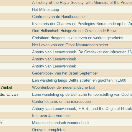
A History of the Royal Society, with Memoirs of the Presid
Het Mikroscoop
Confrerie van de Handbussche
Inventaris der Charters en Privilegies Berustende op het 
Oud-Hollandsch Huisgezin der Zeventiende Eeuw
Christiaan Huygens in zijn leven en werken geschetst
Het Leven van een Groot Natuuronderzoeker
Antony van Leeuwenhoek. De Ontdekker der Infusorien 1
Antony van Leeuwenhoek
Antony van Leeuwenhoek
Gedenkboek van het 8sten September
Een wandeling langs Delfts straten en grachten in 1600
e Winkel
Woordenboek der nederlandsche taal
tte, C. van
Eene wandeling op de Delftsche tentoonstelling van Oudh
Cantor lectures on the microscope
Antony van Leeuwenhoek, F.R.S., and the Origin of Histol
Iets over Jan Vermeer
m
Middelnederlandsch woordenboek
Oeuvres complètes