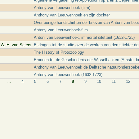
Algemene vergadering te Appledoorn op 1 en 2 September
Antony van Leeuwenhoek (film)
Anthony van Leeuwenhoek en zijn dochter
Over eenige handschriften der brieven van Antoni van Le
Antony van Leeuwenhoek-film
Antoni van Leeuwenhoek, immortal dilettant (1632-1723)
 W. H. van Seters
Bijdragen tot de studie over de werken van den stichter de
The History of Protozoology
Bronnen tot de Geschiedenis der Wisselbanken (Amsterdam
Anthony van Leeuwenhoek de Delftsche natuuronderzoeke
Antony van Leeuwenhoek (1632-1723)
…
4
5
6
7
8
9
10
11
12