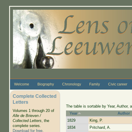
Skip to main content
Welcome
Biography
Chronology
Family
Civic career
Complete Collected
Letters
The table is sortable by Year, Author, a
Volumes 1 through 20 of
Year
Author
Alle de Brieven /
1829
King, P.
Collected Letters
, the
complete series.
1834
Pritchard, A.
Download for free
.