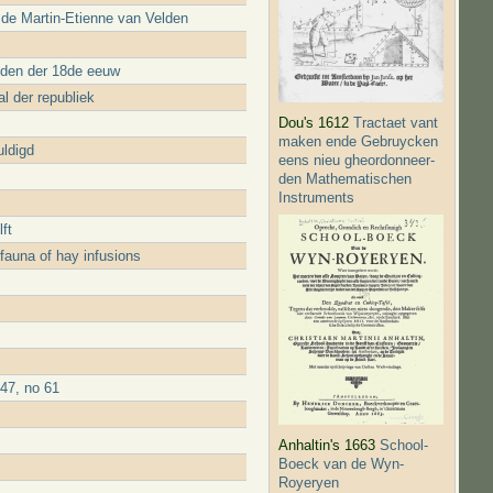
 de Martin-Etienne van Velden
dden der 18de eeuw
l der republiek
Dou's 1612
Tractaet vant
maken ende Gebruycken
ldigd
eens nieu gheordonneer­
den Mathematischen
Instruments
ft
fauna of hay infusions
47, no 61
Anhaltin's 1663
School-
Boeck van de Wyn-
Royeryen