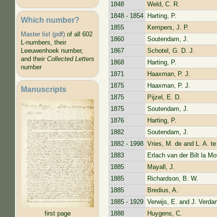
1848
Weld, C. R.
1848 - 1854
Harting, P.
Which number?
1855
Kempers, J. P.
Master list (pdf)
of all 602
1860
Soutendam, J.
L-numbers, their
1867
Schotel, G. D. J.
Leeuwenhoek number,
and their
Collected Letters
1868
Harting, P.
number
1871
Haaxman, P. J.
1875
Haaxman, P. J.
Manuscripts
1875
Pijzel, E. D.
1875
Soutendam, J.
1876
Harting, P.
1882
Soutendam, J.
1882 - 1998
Vries, M. de and L. A. t
1883
Erlach van der Bilt la Mo
1885
Mayall, J.
1885
Richardson, B. W.
1885
Bredius, A.
1885 - 1929
Verwijs, E. and J. Verda
1888
Huygens, C.
first page