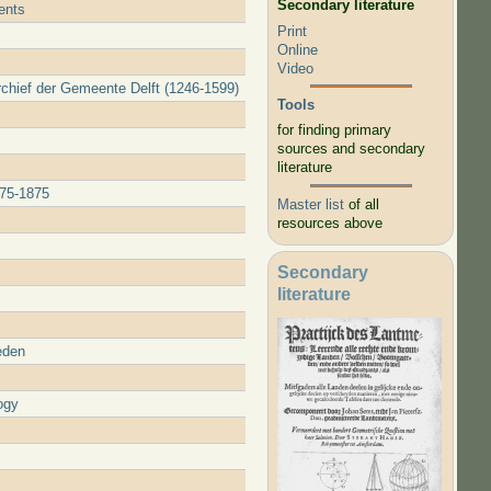
Secondary literature
ents
Print
Online
Video
Archief der Gemeente Delft (1246-1599)
Tools
for finding primary
sources and secondary
literature
675-1875
Master list
of all
resources above
Secondary
literature
eden
ogy