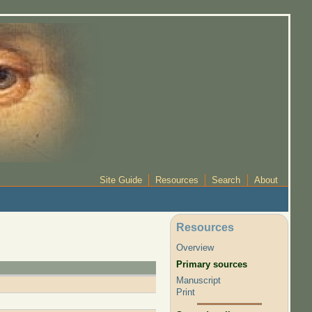
Site Guide
Resources
Search
About
Resources
Overview
Primary sources
Manuscript
Print