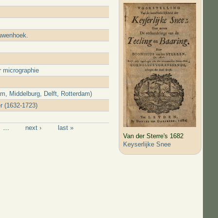
euwenhoek.
r micrographie
, Middelburg, Delft, Rotterdam)
r (1632-1723)
…
next ›
last »
Van der Sterre's 1682
Keyserlijke Snee