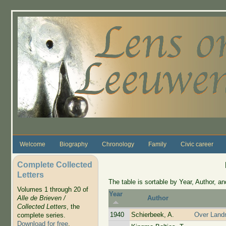
Skip to main content
Welcome
Biography
Chronology
Family
Civic career
Complete Collected
Letters
The table is sortable by Year, Author, and
Volumes 1 through 20 of
Year
Alle de Brieven /
Author
Collected Letters
, the
1940
Schierbeek, A.
Over Landm
complete series.
Download for free
.