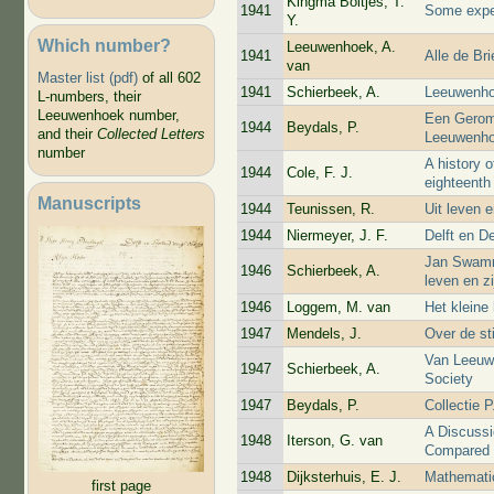
Kingma Boltjes, T.
1941
Some expe
Y.
Which number?
Leeuwenhoek, A.
1941
Alle de Br
van
Master list (pdf)
of all 602
1941
Schierbeek, A.
Leeuwenh
L-numbers, their
Leeuwenhoek number,
Een Gerom
1944
Beydals, P.
and their
Collected Letters
Leeuwenh
number
A history 
1944
Cole, F. J.
eighteenth
Manuscripts
1944
Teunissen, R.
Uit leven
1944
Niermeyer, J. F.
Delft en D
Jan Swamme
1946
Schierbeek, A.
leven en z
1946
Loggem, M. van
Het kleine 
1947
Mendels, J.
Over de st
Van Leeuw
1947
Schierbeek, A.
Society
1947
Beydals, P.
Collectie 
A Discussi
1948
Iterson, G. van
Compared 
1948
Dijksterhuis, E. J.
Mathematic
first page