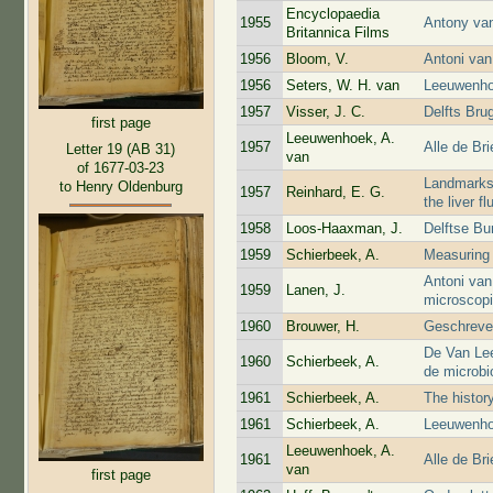
Encyclopaedia
1955
Antony va
Britannica Films
1956
Bloom, V.
Antoni van
1956
Seters, W. H. van
Leeuwenhoe
1957
Visser, J. C.
Delfts Bru
first page
Leeuwenhoek, A.
1957
Alle de Br
Letter 19 (AB 31)
van
of 1677-03-23
Landmarks o
to Henry Oldenburg
1957
Reinhard, E. G.
the liver fl
1958
Loos-Haaxman, J.
Delftse Bu
1959
Schierbeek, A.
Measuring 
Antoni van
1959
Lanen, J.
microscop
1960
Brouwer, H.
Geschreven
De Van Lee
1960
Schierbeek, A.
de microbi
1961
Schierbeek, A.
The history
1961
Schierbeek, A.
Leeuwenho
Leeuwenhoek, A.
1961
Alle de Br
van
first page