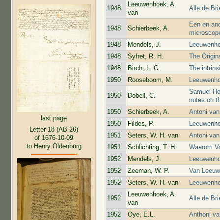
Leeuwenhoek, A.
1948
Alle de Br
van
Een en and
1948
Schierbeek, A.
microscop
1948
Mendels, J.
Leeuwenho
1948
Syfret, R. H.
The Origin
1948
Birch, L. C.
The intrins
1950
Rooseboom, M.
Leeuwenhoe
Samuel Hoo
1950
Dobell, C.
notes on th
1950
Schierbeek, A.
Antoni van
last page
1950
Fildes, P.
Leeuwenhoe
Letter 18 (AB 26)
1951
Seters, W. H. van
Antoni va
of 1676-10-09
to Henry Oldenburg
1951
Schlichting, T. H.
Waarom Vo
1952
Mendels, J.
Leeuwenho
1952
Zeeman, W. P.
Van Leeuw
1952
Seters, W. H. van
Leeuwenho
Leeuwenhoek, A.
1952
Alle de Br
van
1952
Oye, E.L.
Anthoni v