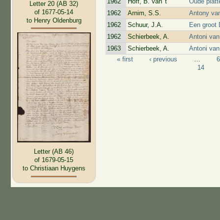
1962
Hoff, B. van 't
Oude platt
Letter 20 (AB 32)
of 1677-05-14
1962
Arnim, S.S.
Antony van
to Henry Oldenburg
1962
Schuur, J.A.
Een groot 
1962
Schierbeek, A.
Antoni van
1963
Schierbeek, A.
Antoni va
« first
‹ previous
…
Pages
14
Letter (AB 46)
of 1679-05-15
to Christiaan Huygens