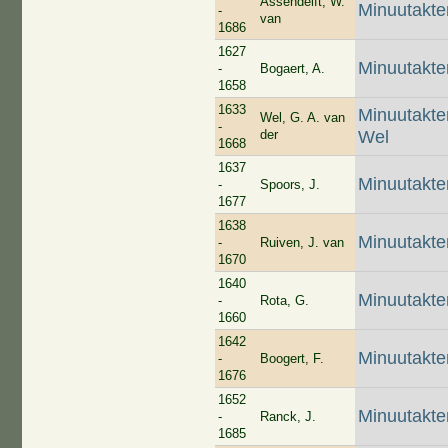
Assendelft, W.
Minuutakte
-
van
1686
1627
Minuutakte
-
Bogaert, A.
1658
1633
Minuutakte
Wel, G. A. van
-
der
Wel
1668
1637
Minuutakte
-
Spoors, J.
1677
1638
Minuutakte
-
Ruiven, J. van
1670
1640
Minuutakte
-
Rota, G.
1660
1642
Minuutakte
-
Boogert, F.
1676
1652
Minuutakt
-
Ranck, J.
1685