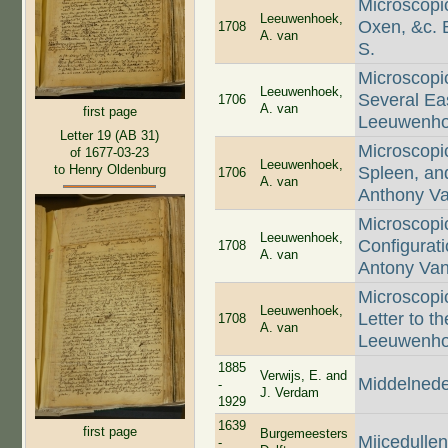
Microscopi
Leeuwenhoek,
Oxen, &c. 
1708
A. van
S.
Microscopi
Leeuwenhoek,
Several Ea
1706
A. van
first page
Leeuwenhoe
Letter 19 (AB 31)
Microscopic
of 1677-03-23
Leeuwenhoek,
to Henry Oldenburg
Spleen, an
1706
A. van
Anthony Va
Microscopi
Leeuwenhoek,
Configurati
1708
A. van
Antony Van
Microscopi
Leeuwenhoek,
Letter to t
1708
A. van
Leeuwenhoe
1885
Verwijs, E. and
Middelned
-
J. Verdam
1929
1639
first page
Burgemeesters
Mijcedulle
-