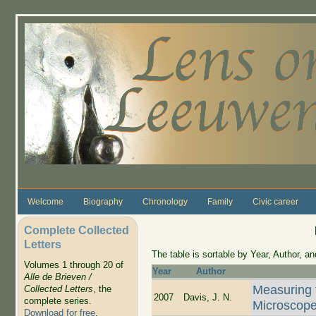
Skip to main content
Welcome
Biography
Chronology
Family
Civic career
Complete Collected
Letters
The table is sortable by Year, Author, and
Volumes 1 through 20 of
Year
Author
Alle de Brieven /
Measuring 
Collected Letters
, the
2007
Davis, J. N.
complete series.
Microscop
Download for free
.