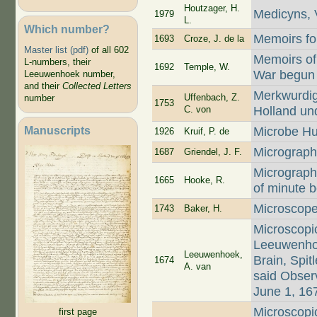
Houtzager, H.
Medicyns, 
1979
L.
Which number?
Memoirs fo
1693
Croze, J. de la
Master list (pdf)
of all 602
Memoirs of
L-numbers, their
1692
Temple, W.
War begun 
Leeuwenhoek number,
and their
Collected Letters
Merkwurdig
Uffenbach, Z.
number
1753
C. von
Holland un
Manuscripts
Microbe Hu
1926
Kruif, P. de
Micrograph
1687
Griendel, J. F.
Micrographi
1665
Hooke, R.
of minute 
Microscop
1743
Baker, H.
Microscopi
Leeuwenhoe
Leeuwenhoek,
Brain, Spit
1674
A. van
said Observ
June 1, 16
Microscopi
first page