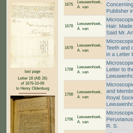
Leeuwenhoek,
Concerning
1675
A. van
Publisher 
Microscopic
Leeuwenhoek,
Hair: Made
1678
A. van
Said Mr. 
Microscopic
Leeuwenhoek,
Teeth and 
1678
A. van
in a Lette
Microscopi
Leeuwenhoek,
Letter to t
1708
last page
A. van
Leeuwenhoe
Letter 18 (AB 26)
of 1676-10-09
Microscopi
to Henry Oldenburg
and Membran
Leeuwenhoek,
1708
A. van
Royal Soci
Leeuwenhoe
Microscopi
Leeuwenhoek,
Peruvianus
1706
A. van
R. S.