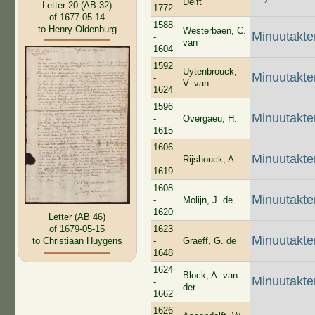
Delft
Letter 20 (AB 32)
1772
of 1677-05-14
1588
to Henry Oldenburg
Westerbaen, C.
Minuutakte
-
van
1604
1592
Uytenbrouck,
Minuutakte
-
V. van
1624
1596
Minuutakt
-
Overgaeu, H.
1615
1606
Minuutakte
-
Rijshouck, A.
1619
1608
Minuutakte
-
Molijn, J. de
1620
Letter (AB 46)
1623
of 1679-05-15
Minuutakte
-
Graeff, G. de
to Christiaan Huygens
1648
1624
Block, A. van
Minuutakte
-
der
1662
1626