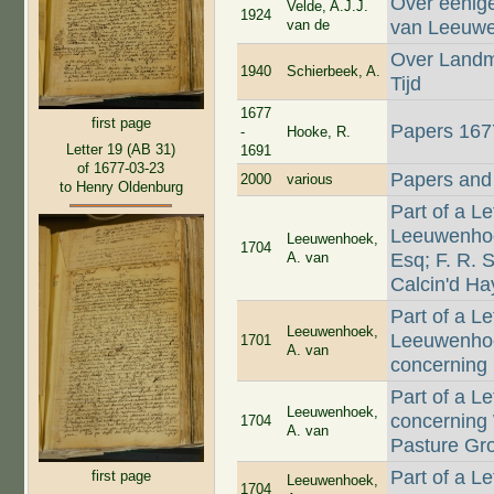
Over eenige
Velde, A.J.J.
1924
van de
van Leeuw
Over Landm
1940
Schierbeek, A.
Tijd
1677
first page
Papers 167
-
Hooke, R.
Letter 19 (AB 31)
1691
of 1677-03-23
Papers and 
2000
various
to Henry Oldenburg
Part of a L
Leeuwenhoe
Leeuwenhoek,
1704
A. van
Esq; F. R. S
Calcin'd Ha
Part of a L
Leeuwenhoek,
Leeuwenhoek
1701
A. van
concerning 
Part of a L
Leeuwenhoek,
concerning
1704
A. van
Pasture Gr
Part of a L
first page
Leeuwenhoek,
1704