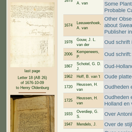
1675
A. van
Some Plants
Probable Ca
Other Obse
Leeuwenhoek,
about Sweat
1674
A. van
Publisher in
Gouw, J. L.
Oud schrift
1978
van der
Kempeneers,
Oud schrift:
2006
P.
Schotel, G. D.
Oud-Hollan
1867
J.
last page
Oude platte
1962
Hoff, B. van 't
Letter 18 (AB 26)
of 1676-10-09
Heussen, H.
Oudheden en
1720
to Henry Oldenburg
van
Oudheden e
Heussen, H.
1725
van
Holland en 
Overdiep, G.
Over Anton
1933
S.
Over de sti
1947
Mendels, J.