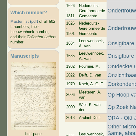
1626
Nederduits-
Ondertrouw
-
Gereformeerde
Which number?
1811
Gemeente
Master list (pdf)
of all 602
1626
Nederduits-
L-numbers, their
Ondertrouw
-
Gereformeerde
Leeuwenhoek number,
1801
Gemeente
and their
Collected Letters
Leeuwenhoek,
number
Onsigtbare
1684
A. van
Leeuwenhoek,
Onsigtbare
Manuscripts
1685
A. van
Ontdeckte 
1982
Fournier, M.
Onzichtbaa
2022
Delft, D. van
Oorkondenb
1970
Koch, A. C. F.
Meeteren, A.
Op Hoop va
2006
van
Wiel, K. van
Op Zoek Naa
2000
der
ORA - Old J
2013
Archief Delft
Other Micro
Same, about
first page
Leeuwenhoek,