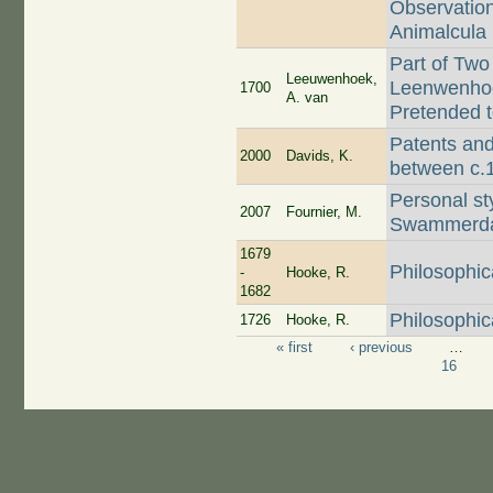
Observatio
Animalcula 
Part of Two
Leeuwenhoek,
Leenwenhoe
1700
A. van
Pretended t
Patents and
2000
Davids, K.
between c.
Personal st
2007
Fournier, M.
Swammerda
1679
Philosophic
-
Hooke, R.
1682
Philosophic
1726
Hooke, R.
« first
‹ previous
…
Pages
16