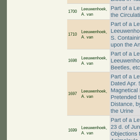
Part of a L
Leeuwenhoek,
1700
A. van
the Circula
Part of a L
Leeuwenhock
Leeuwenhoek,
1710
A. van
S. Contain
upon the A
Part of a L
Leeuwenhoek,
Leeuwenhoek
1698
A. van
Beetles, etc
Part of a L
Dated Apr. 
Magnetical
Leeuwenhoek,
1697
A. van
Pretended t
Distance, b
the Urine
Part of a L
23 d. of Ju
Leeuwenhoek,
1699
A. van
Objections 