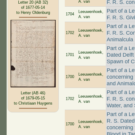
A. van
F. R. S. co
Letter 20 (AB 32)
of 1677-05-14
Part of a L
Leeuwenhoek,
to Henry Oldenburg
1704
A. van
F. R. S. Gi
Part of a L
Leeuwenhoek,
F. R. S. Co
1702
A. van
Animalcula i
Part of a L
Leeuwenhoek,
Dated Delft
1701
A. van
Spawn of Co
Part of a L
Leeuwenhoek,
concerning 
1700
A. van
and Animalc
Part of a L
Letter (AB 46)
Leeuwenhoek,
F. R. S. c
of 1679-05-15
1702
A. van
to Christiaan Huygens
Water, and
Part of a L
R. S. Dated 
Leeuwenhoek,
1700
A. van
concerning 
Blood in Ta