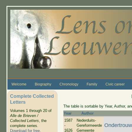
Skip to main content
Welcome
Biography
Chronology
Family
Civic career
Complete Collected
Letters
The table is sortable by Year, Author, and
Volumes 1 through 20 of
Year
Author
Alle de Brieven /
1587
Nederduits-
Collected Letters
, the
Ondertrouwb
-
Gereformeerde
complete series.
1626
Gemeente
Download for free
.