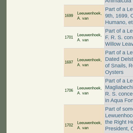
Animalcula
Part of a L
Leeuwenhoek,
9th, 1699, 
1699
A. van
Humano, et
Part of a L
Leeuwenhoek,
F. R. S. co
1701
A. van
Willow Leav
Part of a L
Dated Delst
Leeuwenhoek,
1697
A. van
of Snails, 
Oysters
Part of a Le
Magliabech
Leeuwenhoek,
1706
A. van
R. S. conce
in Aqua Fort
Part of som
Lewuenhocck
the Right H
Leeuwenhoek,
1702
A. van
President, 