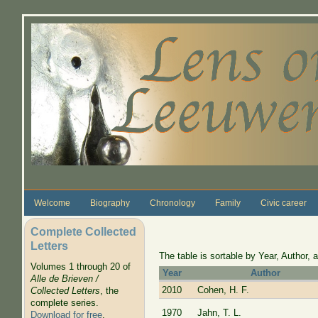
Skip to main content
Welcome
Biography
Chronology
Family
Civic career
Complete Collected
Letters
The table is sortable by Year, Author, a
Volumes 1 through 20 of
Year
Author
Alle de Brieven /
2010
Cohen, H. F.
Collected Letters
, the
complete series.
1970
Jahn, T. L.
Download for free
.