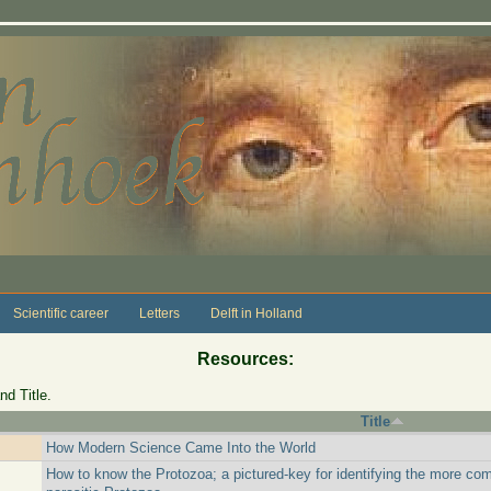
Scientific career
Letters
Delft in Holland
Resources:
nd Title.
Title
How Modern Science Came Into the World
How to know the Protozoa; a pictured-key for identifying the more co