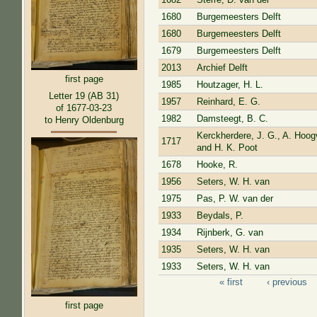
1680
Burgemeesters Delft
1680
Burgemeesters Delft
1679
Burgemeesters Delft
2013
Archief Delft
first page
1985
Houtzager, H. L.
Letter 19 (AB 31)
1957
Reinhard, E. G.
of 1677-03-23
1982
Damsteegt, B. C.
to Henry Oldenburg
Kerckherdere, J. G., A. Hoogv
1717
and H. K. Poot
1678
Hooke, R.
1956
Seters, W. H. van
1975
Pas, P. W. van der
1933
Beydals, P.
1934
Rijnberk, G. van
1935
Seters, W. H. van
1933
Seters, W. H. van
« first
‹ previous
Pages
first page