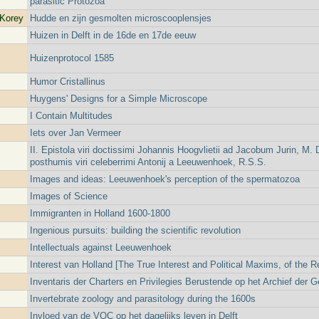
parasitic Protozoa
 Korey
Hudde en zijn gesmolten microscooplensjes
Huizen in Delft in de 16de en 17de eeuw
Huizenprotocol 1585
Humor Cristallinus
Huygens' Designs for a Simple Microscope
I Contain Multitudes
Iets over Jan Vermeer
II. Epistola viri doctissimi Johannis Hoogvlietii ad Jacobum Jurin, M. 
posthumis viri celeberrimi Antonij a Leeuwenhoek, R.S.S.
Images and ideas: Leeuwenhoek's perception of the spermatozoa
Images of Science
Immigranten in Holland 1600-1800
Ingenious pursuits: building the scientific revolution
Intellectuals against Leeuwenhoek
Interest van Holland [The True Interest and Political Maxims, of the R
Inventaris der Charters en Privilegies Berustende op het Archief der 
Invertebrate zoology and parasitology during the 1600s
Invloed van de VOC op het dagelijks leven in Delft