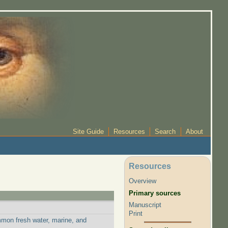
Site Guide
Resources
Search
About
Resources
Overview
Primary sources
Manuscript
Print
mmon fresh water, marine, and