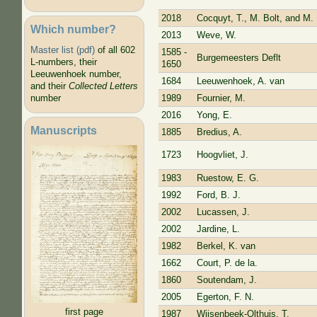
2018
Cocquyt, T., M. Bolt, and M.
Which number?
2013
Weve, W.
Master list (pdf)
of all 602
1585 -
Burgemeesters Deflt
L-numbers, their
1650
Leeuwenhoek number,
1684
Leeuwenhoek, A. van
and their
Collected Letters
1989
Fournier, M.
number
2016
Yong, E.
Manuscripts
1885
Bredius, A.
1723
Hoogvliet, J.
1983
Ruestow, E. G.
1992
Ford, B. J.
2002
Lucassen, J.
2002
Jardine, L.
1982
Berkel, K. van
1662
Court, P. de la.
1860
Soutendam, J.
2005
Egerton, F. N.
first page
1987
Wijsenbeek-Olthuis, T.