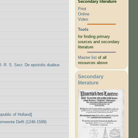
Secondary literature
Print
Online
Video
Tools
for finding primary
sources and secondary
literature
Master list
of all
resources above
D. R. S. Secr. De epistolis duabus
Secondary
literature
epublic of Holland]
Gemeente Delft (1246-1599)