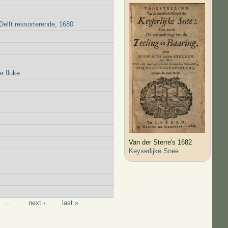
elft ressorterende, 1680
r fluke
Van der Sterre's 1682
Keyserlijke Snee
…
next ›
last »