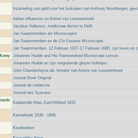
Inzameling van geld voor het loskopen van Anthonij Noortbergen, ge
Italian influences on Antoni van Leeuwenhoek
Jacobus Vallensis, medicinae doctor te Delft
Jan Swammerdam als Microscopist
Jan Swammerdam en de 17e Eeuwse Microscopie
Jan Swammerdam, 12 Februari 1637-17 Februari 1680; zijn leven en z
 Korey
Johannes Hudde and His Flameworked Microscope Lenses
Johannes Hudde en zijn vergrotende glazen bolletjes
John Chamberlayne als Vertaler van Antoni van Leeuwenhoek
Journal Book Original
Journal de médecine
Journal des Sçavans
brands
Kadastrale Atlas Zuid-Holland 1832
Kamerboek 1538 - 1808
Keurboeken
Keyserlijke Snee