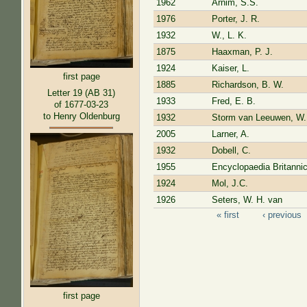
1962
Arnim, S.S.
1976
Porter, J. R.
1932
W., L. K.
1875
Haaxman, P. J.
1924
Kaiser, L.
first page
1885
Richardson, B. W.
Letter 19 (AB 31)
1933
Fred, E. B.
of 1677-03-23
to Henry Oldenburg
1932
Storm van Leeuwen, W.
2005
Larner, A.
1932
Dobell, C.
1955
Encyclopaedia Britanni
1924
Mol, J.C.
1926
Seters, W. H. van
« first
‹ previous
Pages
first page