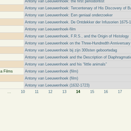
Antony van Leeuwenhoek: the first periodontist
Antony van Leeuwenhoek: Tercentenary of His Discovery of Ba
Antony van Leeuwenhoek: Een geniaal onderzoeker
Antony van Leeuwenhoek. De Ontdekker der Infusorien 1675-
Antony van Leeuwenhoek-film
Antony van Leeuwenhoek, F.R.S., and the Origin of Histology
Antony van Leeuwenhoek on the Three-Hundredth Anniversary o
Antony van Leeuwenhoek bij zijn 300sten geboortedag
Antony van Leeuwenhoek and the Description of Diaphragmatic
Antony van Leeuwenhoek and his “little animals”
ca Films
Antony van Leeuwenhoek (film)
Antony van Leeuwenhoek (film)
Antony van Leeuwenhoek (1632-1723)
…
10
11
12
13
14
15
16
17