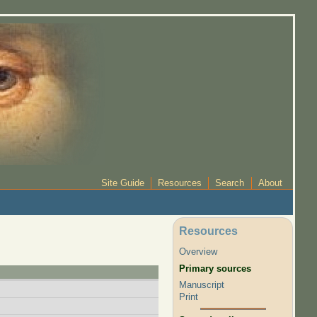
Site Guide
Resources
Search
About
Resources
Overview
Primary sources
Manuscript
Print