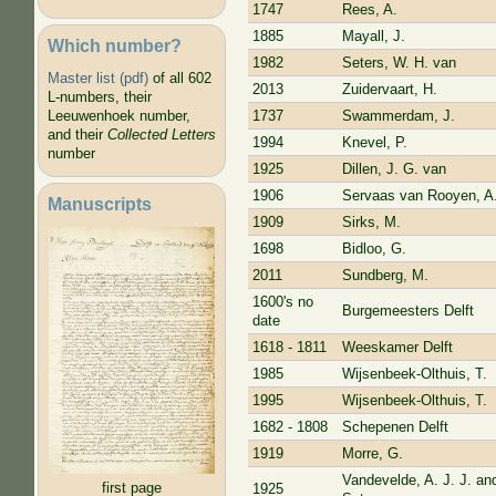
1747
Rees, A.
1885
Mayall, J.
Which number?
1982
Seters, W. H. van
Master list (pdf)
of all 602
2013
Zuidervaart, H.
L-numbers, their
1737
Swammerdam, J.
Leeuwenhoek number,
and their
Collected Letters
1994
Knevel, P.
number
1925
Dillen, J. G. van
1906
Servaas van Rooyen, A.
Manuscripts
1909
Sirks, M.
1698
Bidloo, G.
2011
Sundberg, M.
1600's no
Burgemeesters Delft
date
1618 - 1811
Weeskamer Delft
1985
Wijsenbeek-Olthuis, T.
1995
Wijsenbeek-Olthuis, T.
1682 - 1808
Schepenen Delft
1919
Morre, G.
Vandevelde, A. J. J. an
first page
1925