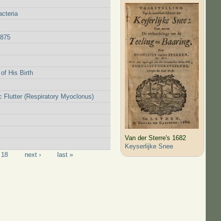
cteria
1875
f His Birth
 Flutter (Respiratory Myoclonus)
Van der Sterre's 1682
Keyserlijke Snee
18
next ›
last »