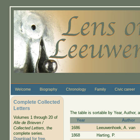
Skip to main content
Welcome
Biography
Chronology
Family
Civic career
Complete Collected
Letters
The table is sortable by Year, Author, a
Volumes 1 through 20 of
Year
Author
Alle de Brieven /
1686
Leeuwenhoek, A. van
Collected Letters
, the
complete series.
1868
Harting, P.
Download for free
.