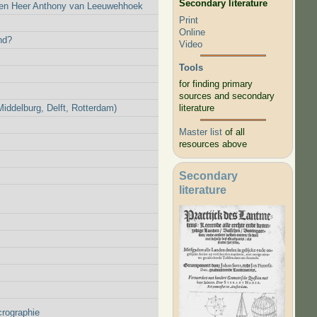
Secondary literature
 den Heer Anthony van Leeuwehhoek
Print
Online
nd?
Video
Tools
for finding primary
sources and secondary
ddelburg, Delft, Rotterdam)
literature
Master list
of all
resources above
Secondary
literature
crographie