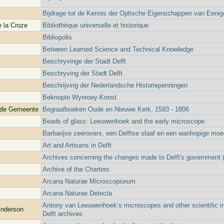
Bijdrage tot de Kennis der Optische Eigenschappen van Een
e la Croze
Bibliothèque universelle et historique
Bibliopolis
Between Learned Science and Technical Knowledge
Beschryvinge der Stadt Delft
Beschryving der Stadt Delft
Beschrijving der Nederlandsche Historiepenningen
Beknopte Wynroey-Konst
rde Gemeente
Begraafboeken Oude en Nieuwe Kerk, 1593 - 1806
Beads of glass: Leeuwenhoek and the early microscope
Barbarijse zeerovers, een Delftse slaaf en een wanhopige moe
Art and Artisans in Delft
Archives concerning the changes made to Delft's government (
Archive of the Charters
Arcana Naturae Microscopiorum
Arcana Naturae Detecta
Antony van Leeuwenhoek’s microscopes and other scientific in
Anderson
Delft archives