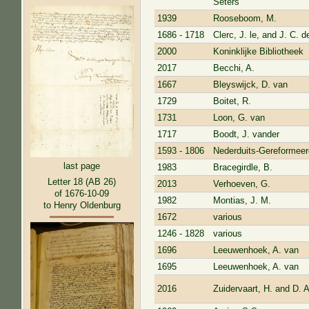
Seters
1939
Rooseboom, M.
1686 - 1718
Clerc, J. le, and J. C. d
2000
Koninklijke Bibliotheek
2017
Becchi, A.
1667
Bleyswijck, D. van
1729
Boitet, R.
1731
Loon, G. van
1717
Boodt, J. vander
1593 - 1806
Nederduits-Gereformee
last page
1983
Bracegirdle, B.
Letter 18 (AB 26)
2013
Verhoeven, G.
of 1676-10-09
1982
Montias, J. M.
to Henry Oldenburg
1672
various
1246 - 1828
various
1696
Leeuwenhoek, A. van
1695
Leeuwenhoek, A. van
2016
Zuidervaart, H. and D. 