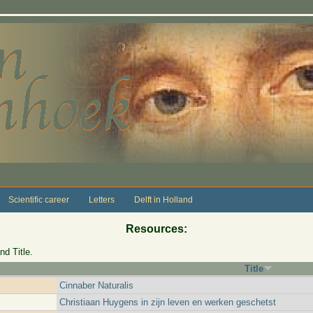
Scientific career
Letters
Delft in Holland
Resources:
nd Title.
Title
Cinnaber Naturalis
Christiaan Huygens in zijn leven en werken geschetst