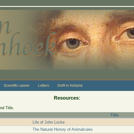
Scientific career
Letters
Delft in Holland
Resources:
nd Title.
Title
Life of John Locke
The Natural History of Animalcules