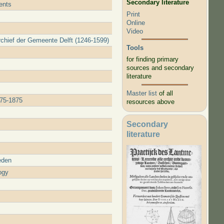
Secondary literature
ents
Print
Online
Video
Archief der Gemeente Delft (1246-1599)
Tools
for finding primary
sources and secondary
literature
Master list
of all
675-1875
resources above
Secondary
literature
eden
ogy