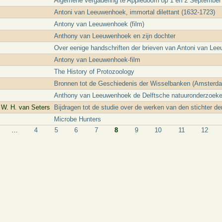
Algemene vergadering te Appledoorn op 1 en 2 September
Antoni van Leeuwenhoek, immortal dilettant (1632-1723)
Antony van Leeuwenhoek (film)
Anthony van Leeuwenhoek en zijn dochter
Over eenige handschriften der brieven van Antoni van Le
Antony van Leeuwenhoek-film
The History of Protozoology
Bronnen tot de Geschiedenis der Wisselbanken (Amsterdam
Anthony van Leeuwenhoek de Delftsche natuuronderzoeke
 W. H. van Seters
Bijdragen tot de studie over de werken van den stichter de
Microbe Hunters
…
4
5
6
7
8
9
10
11
12