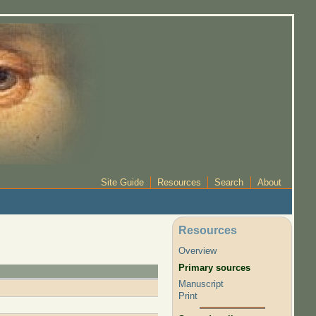
Site Guide
Resources
Search
About
Resources
Overview
Primary sources
Manuscript
Print