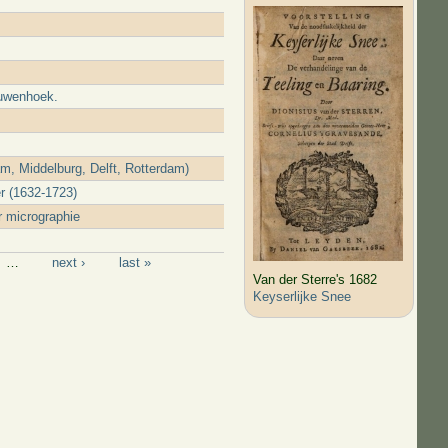
euwenhoek.
, Middelburg, Delft, Rotterdam)
r (1632-1723)
r micrographie
…
next ›
last »
Van der Sterre's 1682
Keyserlijke Snee