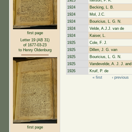
1923
Iterson, F. K.
1924
Becking, L. B.
1924
Mol, J.C.
1924
Bouricius, L. G. N.
1924
Velde, A.J.J. van de
first page
1924
Kaiser, L.
Letter 19 (AB 31)
1925
Cole, F. J.
of 1677-03-23
1925
Dillen, J. G. van
to Henry Oldenburg
1925
Bouricius, L. G. N.
1925
Vandevelde, A. J. J. and
1926
Kruif, P. de
« first
‹ previous
Pages
first page