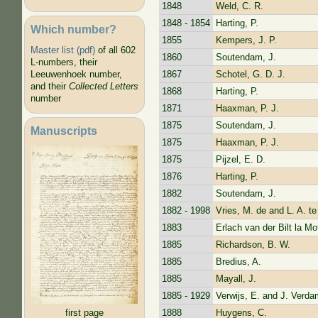
1848
Weld, C. R.
1848 - 1854
Harting, P.
Which number?
1855
Kempers, J. P.
Master list (pdf)
of all 602
1860
Soutendam, J.
L-numbers, their
1867
Schotel, G. D. J.
Leeuwenhoek number,
and their
Collected Letters
1868
Harting, P.
number
1871
Haaxman, P. J.
1875
Soutendam, J.
Manuscripts
1875
Haaxman, P. J.
1875
Pijzel, E. D.
1876
Harting, P.
1882
Soutendam, J.
1882 - 1998
Vries, M. de and L. A. t
1883
Erlach van der Bilt la Mo
1885
Richardson, B. W.
1885
Bredius, A.
1885
Mayall, J.
1885 - 1929
Verwijs, E. and J. Verda
1888
Huygens, C.
first page