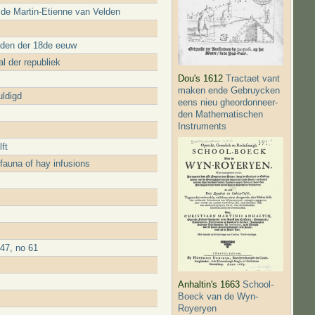
 de Martin-Etienne van Velden
dden der 18de eeuw
l der republiek
Dou's 1612
Tractaet vant
maken ende Gebruycken
ldigd
eens nieu gheordonneer­
den Mathematischen
Instruments
ft
fauna of hay infusions
47, no 61
Anhaltin's 1663
School-
Boeck van de Wyn-
Royeryen