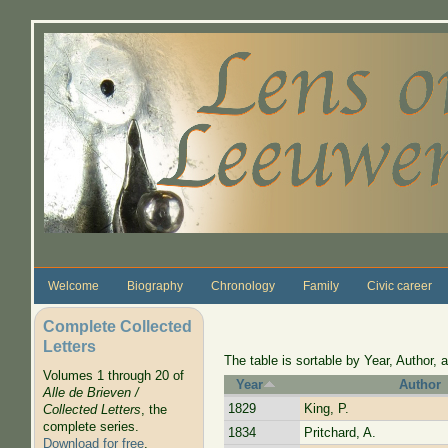
Skip to main content
Welcome
Biography
Chronology
Family
Civic career
Complete Collected
Letters
The table is sortable by Year, Author, a
Volumes 1 through 20 of
Year
Author
Alle de Brieven /
1829
King, P.
Collected Letters
, the
complete series.
1834
Pritchard, A.
Download for free
.