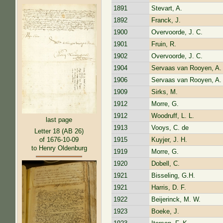
1891
Stevart, A.
1892
Franck, J.
1900
Overvoorde, J. C.
1901
Fruin, R.
1902
Overvoorde, J. C.
1904
Servaas van Rooyen, A. 
1906
Servaas van Rooyen, A. 
1909
Sirks, M.
1912
Morre, G.
1912
Woodruff, L. L.
last page
1913
Vooys, C. de
Letter 18 (AB 26)
1915
Kuyjer, J. H.
of 1676-10-09
to Henry Oldenburg
1919
Morre, G.
1920
Dobell, C.
1921
Bisseling, G.H.
1921
Harris, D. F.
1922
Beijerinck, M. W.
1923
Boeke, J.