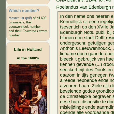
ONA Delft inv. 2244, fol. 40
Roelandus Van Edenburgh n
Which number?
In den name ons heeren e
Master list (pdf)
of all 602
Kennellijck sij eene iegeli
L-numbers, their
tseventich op den XVIIe J
Leeuwenhoek number,
and their
Collected Letters
Edenburgh Nots. publ. bij 
number
binnen den stadt Delft res
ondergeschr. getuijgen g
Anthonis Leeuwenhouck, Jo
Life in Holland
lichame doch gaande ende s
in the 1600's
bleeck 't gebruijck van ha
kennen gevende (...) d'oor
seeckerheijt des Doots en 
daarom in tijts genegen t'
alreede hebbende ende noc
alvooren haare Ziele uijt d
bevelende godes grondloos
de Christelijcke begraveni
dese hare dispositie te doe
misleijdinge ende aanradin
doende alle voorgaande di