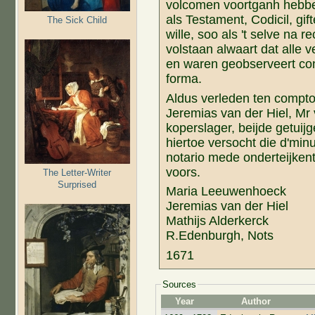
volcomen voortganh hebben s
als Testament, Codicil, gif
The Sick Child
wille, soo als 't selve na
volstaan alwaart dat alle v
en waren geobserveert con
forma.
Aldus verleden ten comptoi
Jeremias van der Hiel, Mr 
koperslager, beijde getuij
hiertoe versocht die d'min
notario mede onderteijken
voors.
The Letter-Writer
Surprised
Maria Leeuwenhoeck
Jeremias van der Hiel
Mathijs Alderkerck
R.Edenburgh, Nots
1671
Sources
Year
Author