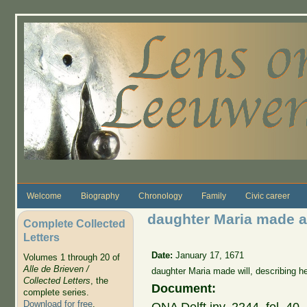
Skip to main content
Welcome
Biography
Chronology
Family
Civic career
daughter Maria made a 
Complete Collected
Letters
Date:
January 17, 1671
Volumes 1 through 20 of
Alle de Brieven /
daughter Maria made will, describing he
Collected Letters
, the
Document:
complete series.
Download for free
.