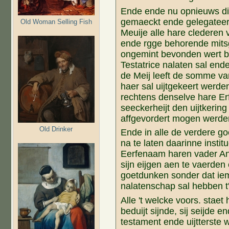
Ende ende nu opnieuws dis
gemaeckt ende gelegateer
Old Woman Selling Fish
Meuije alle hare clederen v
ende rgge behorende mitsg
ongemint bevonden wert be
Testatrice nalaten sal end
de Meij leeft de somme van
haer sal uijtgekeert werde
rechtens denselve hare E
seeckerheijt den uijtkering
affgevordert mogen werde
Old Drinker
Ende in alle de verdere go
na te laten daarinne instit
Eerfenaam haren vader A
sijn eijgen aen te vaerde
goetdunken sonder dat ie
nalatenschap sal hebben t
Alle 't welcke voors. stae
beduijt sijnde, sij seijde e
testament ende uijtterste w