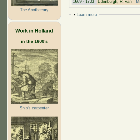
1669 - 1703
Edenburgh, R. van
Mi
The Apothecary
Show
Learn more
Work in Holland
in the 1600's
Ship's carpenter