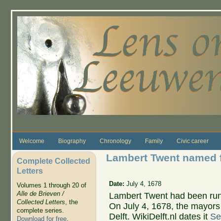
Skip to main content
Welcome
Biography
Chronology
Family
Civic career
Lambert Twent named fi
Complete Collected
Letters
Date:
July 4, 1678
Volumes 1 through 20 of
Alle de Brieven /
Lambert Twent had been runn
Collected Letters
, the
On July 4, 1678, the mayors
complete series.
Delft. WikiDelft.nl dates it
Se
Download for free
.