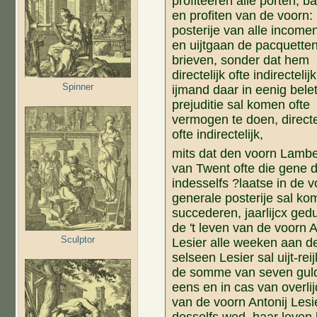
profiteeren alle porten, ba
en profiten van de voorn:
posterije van alle income
en uijtgaan de pacquette
brieven, sonder dat hem
directelijk ofte indirectelijk
Spinner
ijmand daar in eenig belet
prejuditie sal komen ofte
vermogen te doen, directe
ofte indirectelijk,
mits dat den voorn Lambe
van Twent ofte die gene d
indesselfs ?laatse in de v
generale posterije sal ko
succederen, jaarlijcx ged
de 't leven van de voorn A
Sculptor
Lesier alle weeken aan d
selseen Lesier sal uijt-rei
de somme van seven gul
eens en in cas van overli
van de voorn Antonij Lesie