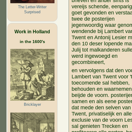
brieven en ander sints is
vereijs schende, eenparigl
The Letter-Writer
Surprised
goet gevonden en versta
twee de posterijen
jegenwoordig waar geno
wendende bij Lambert va
Work in Holland
Twent en Antonij Lesier m
in the 1600's
den 10 deser lopende m
Julij tot malkanderen sull
werd ingewoegd en
gecombineert,
en vervolgens dat den vo
Lambert van Twent voor '
toecomende sal hebben,
behouden en waarnemen
beijde de voorn. posterije
samen en als eene poster
Bricklayer
dat mede den selven van
Twent, privatiselijk en all
exclusie van de voorn Les
sal genieten Trecken en