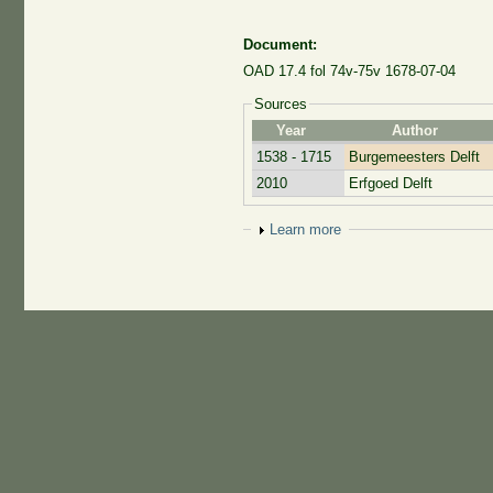
Document:
OAD 17.4 fol 74v-75v 1678-07-04
Sources
Year
Author
1538 - 1715
Burgemeesters Delft
2010
Erfgoed Delft
Show
Learn more