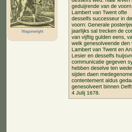
desselfs wed. haar leven 
geduijrende van de voorn
Lambert van Twent ofte
desselfs successeur in d
voorn: Generale posterije
jaarlijks sal trecken de 
Wagonwright
van vijftig gulden eens, v
welk genesolveende den 
Lambert van Twent en Ant
Lesier en desselfs huijsv
communicatie gegeven s
hebben deselve ten wede
sijden daen medegenom
contentement aldus geda
genesolveert binnen Delf
4 Julij 1678.