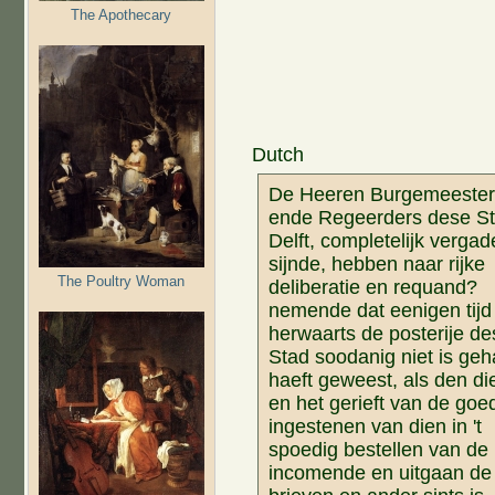
The Apothecary
Dutch
De Heeren Burgemeeste
ende Regeerders dese S
Delft, completelijk vergad
sijnde, hebben naar rijke
The Poultry Woman
deliberatie en requand?
nemende dat eenigen tijd
herwaarts de posterije de
Stad soodanig niet is ge
haeft geweest, als den di
en het gerieft van de goe
ingestenen van dien in 't
spoedig bestellen van de
incomende en uitgaan de