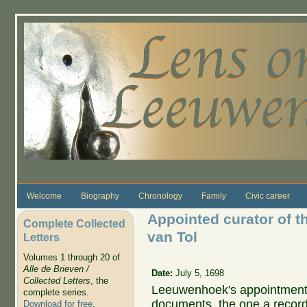
Skip to main content
Welcome
Biography
Chronology
Family
Civic career
Appointed curator of t
Complete Collected
van Tol
Letters
Volumes 1 through 20 of
Alle de Brieven /
Date:
July 5, 1698
Collected Letters
, the
Leeuwenhoek's appointment t
complete series.
documents, the one a record o
Download for free
.