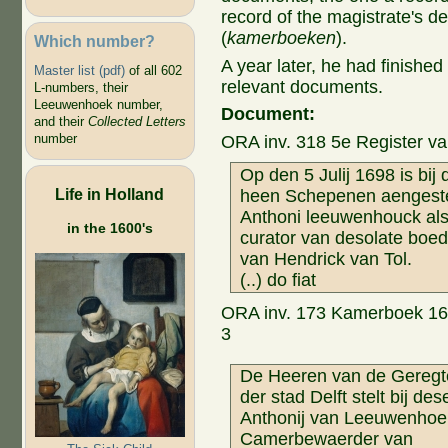
record of the magistrate's d
(
kamerboeken
).
Which number?
A year later, he had finishe
Master list (pdf)
of all 602
relevant documents.
L-numbers, their
Leeuwenhoek number,
Document:
and their
Collected Letters
number
ORA inv. 318 5e Register va
Op den 5 Julij 1698 is bij 
Life in Holland
heen Schepenen aengeste
Anthoni leeuwenhouck al
in the 1600's
curator van desolate boed
van Hendrick van Tol.
(..) do fiat
ORA inv. 173 Kamerboek 169
3
De Heeren van de Geregt
der stad Delft stelt bij des
Anthonij van Leeuwenhoe
Camerbewaerder van