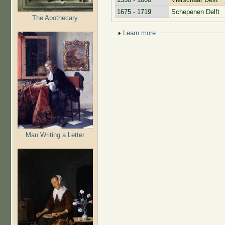
1675 - 1719
Schepenen Delft
The Apothecary
Show
Learn more
Man Writing a Letter