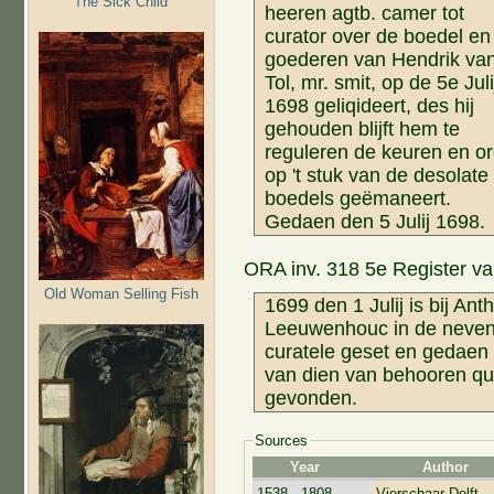
The Sick Child
heeren agtb. camer tot
curator over de boedel en
goederen van Hendrik va
Tol, mr. smit, op de 5e Juli
1698 geliqideert, des hij
gehouden blijft hem te
reguleren de keuren en or
op 't stuk van de desolate
boedels geëmaneert.
Gedaen den 5 Julij 1698.
ORA inv. 318 5e Register van
Old Woman Selling Fish
1699 den 1 Julij is bij Anth
Leeuwenhouc in de neve
curatele geset en gedaen 
van dien van behooren qu
gevonden.
Sources
Year
Author
1538 - 1808
Vierschaar Delft