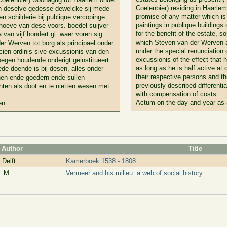
Coelenbier) residing in Haarlem
an deselve gedesse dewelcke sij mede
promise of any matter which is 
en schilderie bij publique vercopinge
paintings in publique buildings 
ehoeve van dese voors. boedel suijver
for the benefit of the estate, s
van vijf hondert gl. waer voren sig
which Steven van der Werven ac
er Werven tot borg als principael onder
under the special renunciation o
cien ordinis sive excussionis van den
excussionis of the effect that 
egen houdende onderigt geinstitueert
as long as he is half active at
ede doende is bij desen, alles onder
their respective persons and th
nen ende goedern ende sullen
previously described different
nten als doot en te nietten wesen met
with compensation of costs.
Actum on the day and year as
en
Author
Title
 Delft
Kamerboek 1538 - 1808
. M.
Vermeer and his milieu: a web of social history