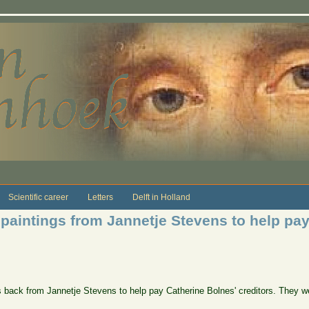
Scientific career
Letters
Delft in Holland
paintings from Jannetje Stevens to help pay
 back from Jannetje Stevens to help pay Catherine Bolnes' creditors. They w