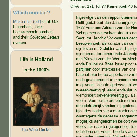
ORA inv. 171, fol.?? Kamerboek 48 f
Which number?
Ingevolge van den appoinctement
Master list (pdf)
of all 602
Delft gedatteert den Januarij jongs
L-numbers, their
1677 voor ons Adriaen van der Ho
Leeuwenhoek number,
Schepenen desrselver stad als co
and their
Collected Letters
Secr. mr Hendrik Vockestaert gec
number
Leeuwenhoek als curator van den 
sijn leven mr Schilder was, Eijrr g
sijne procr. ter eener ende Jannet
Life in Holland
met Steven van der Werf mr Meche
ende Philips de Bries harer procr 
partijnen door intercessie van o
in the 1600's
hare differentie op apporbatie van
ende geaccordeert in manieren hier
in qt voors. aen de gedesse sal w
tweeenveertig gl. eens ende dat in
vierhondert sevenenveertig gl. al
voorn. Vermeer te pretenderen hee
deugdelijkheijt vandien sij gedes
tijde des nader versogt wordende 
waartegens de gedesse aangenomen
mogelijks aengenomen belooft wee
voors. ter naaster gelegenheijt t
The Wine Drinker
schilderie der voors. boedels aen
sijn onder Johannes Columbier (=C