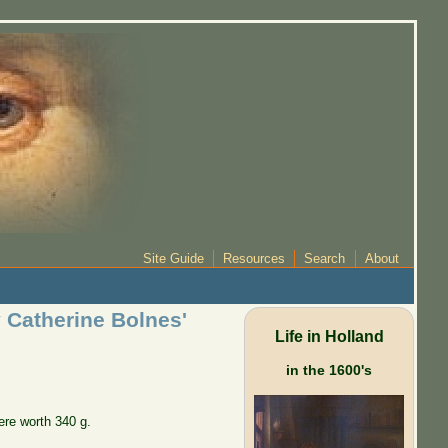
Site Guide
Resources
Search
About
 Catherine Bolnes'
Life in Holland
in the 1600's
ere worth 340 g.