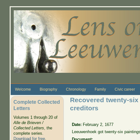
Skip to main content
Welcome
Biography
Chronology
Family
Civic career
Recovered twenty-six 
Complete Collected
creditors
Letters
Volumes 1 through 20 of
Alle de Brieven /
Date:
February 2, 1677
Collected Letters
, the
Leeuwenhoek got twenty-six paintings
complete series.
Download for free
.
Document: