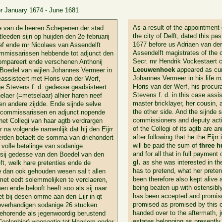
or January 1674 - June 1681
As a result of the appointment
e van de heeren Schepenen der stad
the city of Delft, dated this p
tleeden sijn op huijden den 2e februarij
1677 before us Adriaen van de
ef ende mr Nicolaes van Assendelft
Assendelft magistrates of the 
mmissarissen hebbende tot adjunct den
Secr. mr Hendrik Vockestaert
ompareert ende verschenen Anthonij
Leeuwenhoek
appeared as cura
Boedel van wijlen Johannes Vermeer in
Johannes Vermeer in his life ma
eassisteert met Floris van der Werf,
Floris van der Werf, his procur
ge Stevens f. d. gedesse geadsisteert
Stevens f. d. in this case assi
laer (=metselaar) alhier haren neef
master bricklayer, her cousin, 
ten andere zijdde. Ende sijnde selve
the other side. And the sijnde s
ns commissarissen en adjunct nopende
commissioners and deputy actin
 het Collegi van haar agtb verdrargen
of the Collegi of its agtb are 
 na volgende namenlijk dat hij den Eijrr
after following that he the Eijr
erden betaelt de somma van driehondert
will be paid the sum of
three h
 volle betalinge van sodanige
and for all that in full payment 
s sij gedesse van den Boedel van den
gl.
as she was interested in th
ft, welk hare pretenties ende de
has to pretend, what her preten
se dan ook gehouden wesen sal t allen
been therefore also kept alive 
met eedt solemmelijken te verclaeren,
being beaten up with ostensibl
 ende belooft heeft soo als sij naar
has been accepted and promis
t bij desen omme aan den Eijr in qt
promised as promised by this o
e overhandigen sodanige 26 stucken
handed over to the aftermath, j
behorende als jegenwoordig berustend
estates belonging as presently
oelenbier) woonagtig tot Haarlem onder