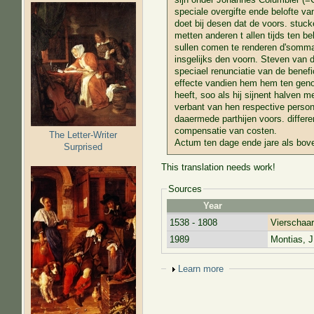
speciale overgifte ende belofte v
doet bij desen dat de voors. stuck
metten anderen t allen tijds ten b
sullen comen te renderen d'somma 
insgelijks den voorn. Steven van d
speciael renunciatie van de benefi
effecte vandien hem hem ten geno
heeft, soo als hij sijnent halven m
verbant van hen respective perso
daaermede parthijen voors. differe
compensatie van costen.
The Letter-Writer
Actum ten dage ende jare als bov
Surprised
This translation needs work!
Sources
Year
1538 - 1808
Vierschaar
1989
Montias, J
Show
Learn more