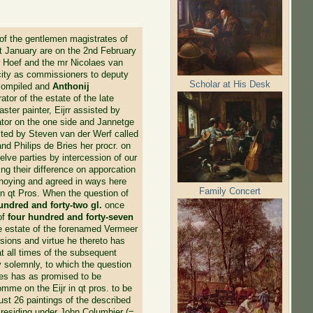
 of the gentlemen magistrates of
ast January are on the 2nd February
r Hoef and the mr Nicolaes van
city as commissioners to deputy
Scholar at His Desk
 compiled and
Anthonij
tor of the estate of the late
ster painter, Eijrr assisted by
ator on the one side and Jannetge
sted by Steven van der Werf called
and Philips de Bries her procr. on
elve parties by intercession of our
g their difference on apporcation
annoying and agreed in ways here
Family Concert
r in qt Pros. When the question of
undred and forty-two gl.
once
of
four hundred and forty-seven
e estate of the forenamed Vermeer
sions and virtue he thereto has
at all times of the subsequent
y solemnly, to which the question
es has as promised to be
mme on the Eijr in qt pros. to be
ust 26 paintings of the described
 residing under John Columbier (=