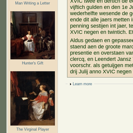
XVIC twee en dertich de 
Man Writing a Letter
vijftich gulden en den 1e J
wederhelfte wesende de gel
ende dit alle jaers metten
penning sestijen int jaer, 
XVIC negen en twintich. Et
Aldus gedaen en gepasseer
staend aen de groote marck
presentie en overstaen va
clercq, en Leendert Jansz
Hunter's Gift
voorschr. als getuijgen me
drij Julij anno XVIC negen 
Show
Learn more
The Virginal Player