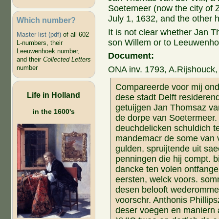
Soetemeer (now the city of 
July 1, 1632, and the other h
Which number?
It is not clear whether Jan 
Master list (pdf)
of all 602
son Willem or to Leeuwenhoe
L-numbers, their
Leeuwenhoek number,
Document:
and their
Collected Letters
number
ONA inv. 1793, A.Rijshouck,
Compareerde voor mij onde
Life in Holland
dese stadt Delft resider
getuijgen Jan Thomsaz van 
in the 1600's
de dorpe van Soetermeer.
deuchdelicken schuldich t
mandemacr de some van vij
gulden, spruijtende uit s
penningen die hij compt. bi
dancke ten volen ontfange
eersten, welck voors. somm
desen belooft wederomme t
voorschr. Anthonis Phillips
deser voegen en maniern a