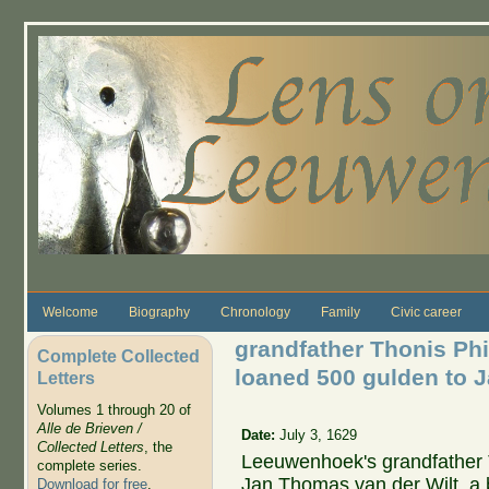
Skip to main content
Welcome
Biography
Chronology
Family
Civic career
grandfather Thonis Phi
Complete Collected
loaned 500 gulden to 
Letters
Volumes 1 through 20 of
Alle de Brieven /
Date:
July 3, 1629
Collected Letters
, the
Leeuwenhoek's grandfather T
complete series.
Jan Thomas van der Wilt, a 
Download for free
.