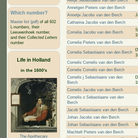
Aeltje Sebastiaans van den Berch
M
Annetgen Pieters van den Berch
Which number?
Annetje Jacobs van den Berch
J
Master list (pdf)
of all 602
Catharina Jacobs van den Berch
L-numbers, their
S
Cornelia Jacobs van den Berch
Leeuwenhoek number,
1
and their
Collected Letters
Cornelia Pieters van den Berch
number
D
Cornelia Sebastiaans van den Berch
1
Life in Holland
Cornelis Cornelis van den Berch
Cornelis Cornelis van den Berch
in the 1600's
Cornelis j Sebastiaans van den
D
Berch
1
Cornelis Jacobs van den Berch
Cornelis o Sebastiaans van den
Berch
Jacob Sebastiaans van den Berch
J
Johan Jacobs van den Berch
Johan Sebastiaans van den Berch
M
Machtelt Pieters van den Berch
The Apothecary