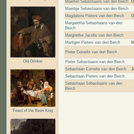
Maerten Sebastiaans van den Berch
O
Maertge Sebastiaans van den Berch
Magdalena Pieters van den Berch
O
Margaretha Sebastiaans van den
Berch
Margrietke Jacobs van den Berch
Martigen Pieters van den Berch
M
Pieter Cornelis van den Berch
Old Drinker
Pieter Sebastiaans van den Berch
Sebastiaan Cornelis van den Berch
J
Sebastiaan Pieters van den Berch
Sebastiaan Sebastiaans van den
Berch
Feast of the Bean King