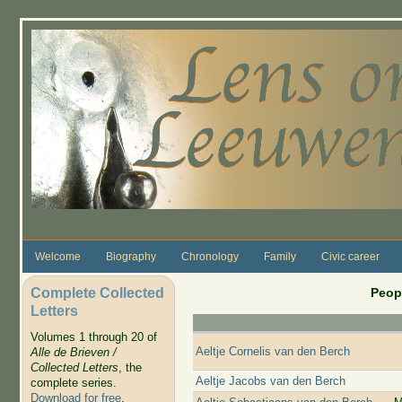
Skip to main content
Welcome
Biography
Chronology
Family
Civic career
Complete Collected
Peop
Letters
Volumes 1 through 20 of
Aeltje Cornelis van den Berch
Alle de Brieven /
Collected Letters
, the
Aeltje Jacobs van den Berch
complete series.
Download for free
.