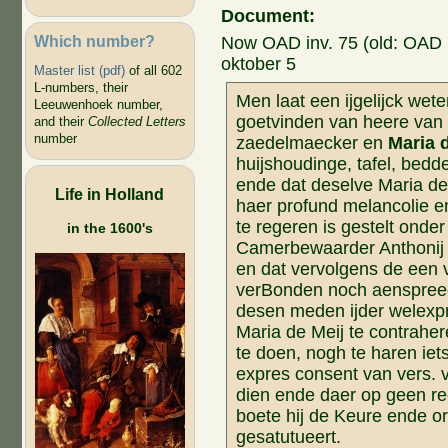
Document:
Which number?
Now OAD inv. 75 (old: OAD 
oktober 5
Master list (pdf)
of all 602
L-numbers, their
Men laat een ijgelijck wete
Leeuwenhoek number,
goetvinden van heere van
and their
Collected Letters
number
zaedelmaecker en
Maria 
huijshoudinge, tafel, bed
ende dat deselve Maria de
Life in Holland
haer profund melancolie
te regeren is gestelt onde
in the 1600's
Camerbewaarder Anthoni
en dat vervolgens de een v
verBonden noch aenspreecke
desen meden ijder welexpre
Maria de Meij te contrah
te doen, nogh te haren iet
expres consent van vers. 
dien ende daer op geen r
boete hij de Keure ende o
gesatutueert.