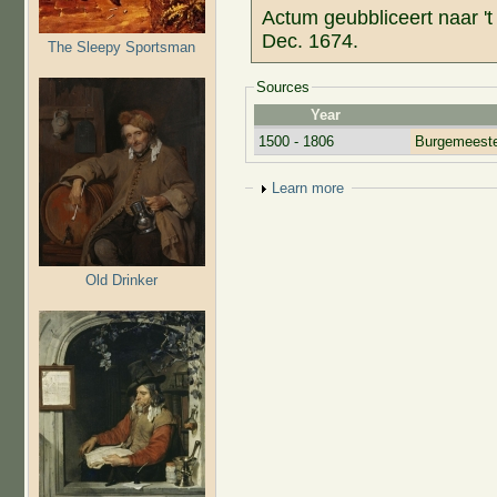
Actum geubbliceert naar 't 
Dec. 1674.
The Sleepy Sportsman
Sources
Year
1500 - 1806
Burgemeeste
Show
Learn more
Old Drinker