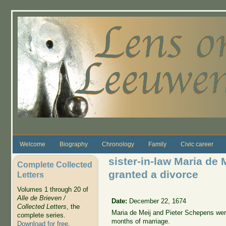
Skip to main content
Welcome
Biography
Chronology
Family
Civic career
sister-in-law Maria de
Complete Collected
granted a divorce
Letters
Volumes 1 through 20 of
Alle de Brieven /
Date:
December 22, 1674
Collected Letters
, the
Maria de Meij and Pieter Schepens we
complete series.
months of marriage.
Download for free
.