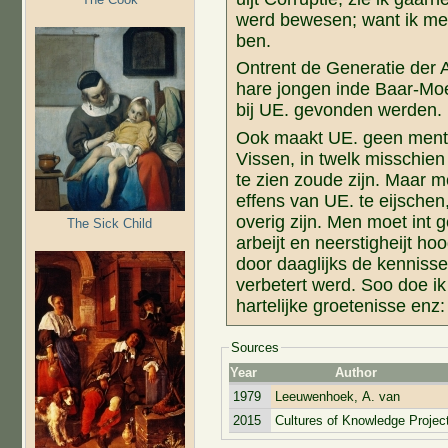
werd bewesen; want ik me
ben.
Ontrent de Generatie der A
hare jongen inde Baar-Moe
bij UE. gevonden werden.
Ook maakt UE. geen mentie
Vissen, in twelk misschie
te zien zoude zijn. Maar m
effens van UE. te eijsche
overig zijn. Men moet int
The Sick Child
arbeijt en neerstigheijt ho
door daaglijks de kenniss
verbetert werd. Soo doe i
hartelijke groetenisse enz:
Sources
Year
Author
1979
Leeuwenhoek, A. van
2015
Cultures of Knowledge Projec