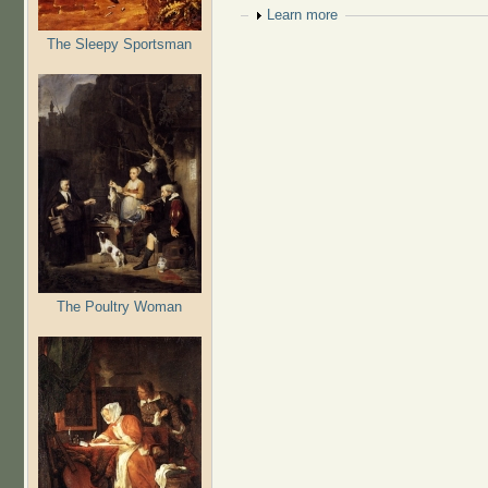
Show
Learn more
The Sleepy Sportsman
The Poultry Woman