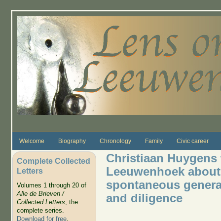
Skip to main content
Welcome
Biography
Chronology
Family
Civic career
Christiaan Huygens 
Complete Collected
Leeuwenhoek about t
Letters
spontaneous generat
Volumes 1 through 20 of
Alle de Brieven /
and diligence
Collected Letters
, the
complete series.
Download for free
.