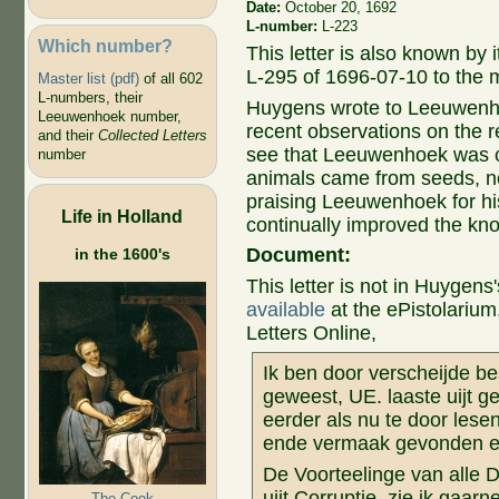
Date:
October 20, 1692
L-number:
L-223
Which number?
This letter is also known by
L-295 of 1696-07-10 to the 
Master list (pdf)
of all 602
L-numbers, their
Huygens wrote to Leeuwenho
Leeuwenhoek number,
recent observations on the 
and their
Collected Letters
see that Leeuwenhoek was co
number
animals came from seeds, no
praising Leeuwenhoek for his
Life in Holland
continually improved the kn
Document:
in the 1600's
This letter is not in Huygens
available
at the ePistolarium
Letters Online,
Ik ben door verscheijde be
geweest, UE. laaste uijt 
eerder als nu te door les
ende vermaak gevonden et
De Voorteelinge van alle D
uijt Corruptie, zie ik gaa
The Cook