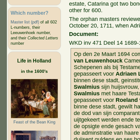
estate, Catarina got two bon
other for 600.
Which number?
The orphan masters reviewed
Master list (pdf)
of all 602
October 20, 1711, when Adr
L-numbers, their
Leeuwenhoek number,
Document:
and their
Collected Letters
WKD inv 471 Deel 14 1689-1
number
Op den 2e Maart 1694 co
van Leuwenhouck
Camerb
Life in Holland
Schepenen als bij Testam
in the 1600's
gepasseert voor
Adriaen
binnen dese stadt, geinst
Swalmius
sijn huijsvrou
Swalmius
met haare Tes
gepasseert voor
Roeland
binne dese stadt, gewilt h
de dod van sijn comparant
uijtgekeert werden ende t
Feast of the Bean King
de opsigte ende gesach 
de adminstratie van haare 
duijsent guldens en ses hon