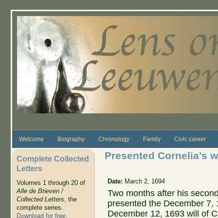
Skip to main content
Welcome
Biography
Chronology
Family
Civic career
Presented Cornelia's w
Complete Collected
Letters
Date:
March 2, 1694
Volumes 1 through 20 of
Alle de Brieven /
Two months after his secon
Collected Letters
, the
presented the December 7, 1
complete series.
December 12, 1693 will of C
Download for free
.