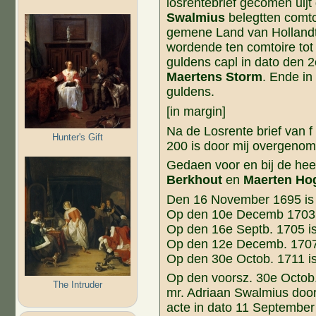
losrentebrief gecomen uij
Swalmius
belegtten comto
gemene Land van Hollandt 
wordende ten comtoire tot 
guldens capl in dato den
Maertens Storm
. Ende in
guldens.
[in margin]
Na de Losrente brief van f 
Hunter's Gift
200 is door mij overgenom
Gedaen voor en bij de he
Berkhout
en
Maerten Ho
Den 16 November 1695 is
Op den 10e Decemb 1703 
Op den 16e Septb. 1705 i
Op den 12e Decemb. 1707
Op den 30e Octob. 1711 i
Op den voorsz. 30e Octob
The Intruder
mr. Adriaan Swalmius door
acte in dato 11 September