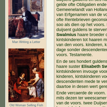
gelde ofte Obligatien ende
Gemeenelandt van Hollan
van Erfgenamen van de v
ofte Rentebrieven geconsi
soo als dien op het voors. 
duijsent guldens te sterv
Swalmius
haare broeder 
kintskinderen tot haaren m
Man Writing a Letter
van den voors. kinderen, 
dage sonder descendenten 
voors. Testamente.
En de ses hondert guldens
haare suster
Elisabeth S
kintskinderen invouge voor
kinderen, kintskinderen v
descendenten mede te vers
daartoe in desen wert gere
Ende vercaerde de voorn. 
mits dezen ter weescamer 
van de voors. twee Duijse
Old Woman Selling Fish