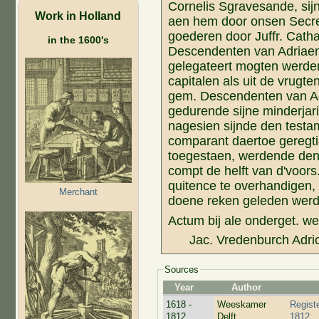
Cornelis Sgravesande, sij
Work in Holland
aen hem door onsen Secre
goederen door Juffr. Cath
in the 1600's
Descendenten van Adriaen 
gelegateert mogten werden
capitalen als uit de vrugt
gem. Descendenten van A
gedurende sijne minderjari
nagesien sijnde den testa
comparant daertoe geregtig
toegestaen, werdende den
compt de helft van d'voors
quitence te overhandigen, s
Merchant
doene reken geleden werd
Actum bij ale onderget. w
Jac. Vredenburch Adri
Sources
Year
Author
1618 -
Weeskamer
Regist
1812
Delft
1812