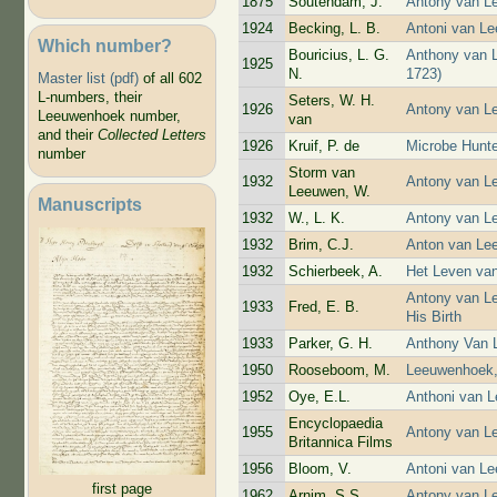
1875
Soutendam, J.
Antony van L
1924
Becking, L. B.
Antoni van Le
Which number?
Bouricius, L. G.
Anthony van 
1925
N.
1723)
Master list (pdf)
of all 602
L-numbers, their
Seters, W. H.
1926
Antony van L
Leeuwenhoek number,
van
and their
Collected Letters
1926
Kruif, P. de
Microbe Hunt
number
Storm van
1932
Antony van Le
Leeuwen, W.
Manuscripts
1932
W., L. K.
Antony van L
1932
Brim, C.J.
Anton van Le
1932
Schierbeek, A.
Het Leven va
Antony van Le
1933
Fred, E. B.
His Birth
1933
Parker, G. H.
Anthony Van 
1950
Rooseboom, M.
Leeuwenhoek, 
1952
Oye, E.L.
Anthoni van 
Encyclopaedia
1955
Antony van L
Britannica Films
1956
Bloom, V.
Antoni van Le
first page
1962
Arnim, S.S.
Antony van Le