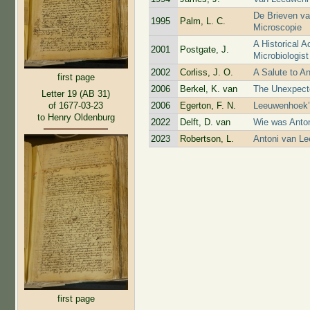
De Brieven va
1995
Palm, L. C.
Microscopie
A Historical A
2001
Postgate, J.
Microbiologis
2002
Corliss, J. O.
A Salute to A
first page
2006
Berkel, K. van
The Unexpecte
Letter 19 (AB 31)
of 1677-03-23
2006
Egerton, F. N.
Leeuwenhoek’s
to Henry Oldenburg
2022
Delft, D. van
Wie was Anto
2023
Robertson, L.
Antoni van L
first page