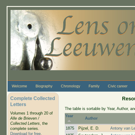
Skip to main content
Welcome
Biography
Chronology
Family
Civic career
Complete Collected
Resou
Letters
The table is sortable by Year, Author, and
Volumes 1 through 20 of
Year
Alle de Brieven /
Author
Collected Letters
, the
1875
Pijzel, E. D.
Antony van L
complete series.
Download for free
.