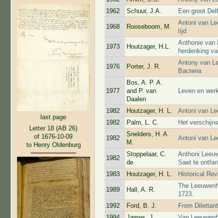
1962
Schuur, J.A.
Een groot Delf
Antoni van Le
1968
Rooseboom, M.
tijd
Anthonie van 
1973
Houtzager, H.L.
herdenking va
Antony van Le
1976
Porter, J. R.
Bacteria
Bos, A. P. A.
1977
and P. van
Leven en werk
Daalen
1982
Houtzager, H. L.
Antoni van Le
last page
1982
Palm, L. C.
Het verschij
Letter 18 (AB 26)
Snelders, H. A.
of 1676-10-09
1982
Antoni van Le
M.
to Henry Oldenburg
Stoppelaar, C.
Anthoni Leeu
1982
de
Saet te ontfan
1983
Houtzager, H. L.
Historical Re
The Leeuwenh
1989
Hall, A. R.
1723.
1992
Ford, B. J.
From Dilettan
1994
James, J.
Van Leeuwenho