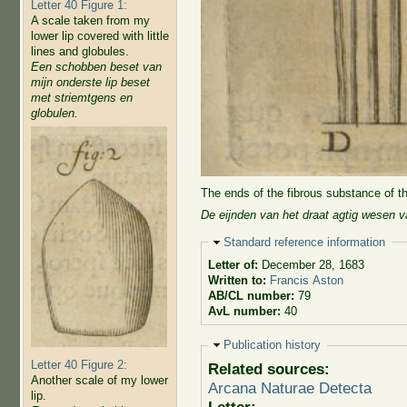
Letter 40 Figure 1:
A scale taken from my
lower lip covered with little
lines and globules.
Een schobben beset van
mijn onderste lip beset
met striemtgens en
globulen.
The ends of the fibrous substance of th
De eijnden van het draat agtig wesen 
Hide
Standard reference information
Letter of:
December 28, 1683
Written to:
Francis Aston
AB/CL number:
79
AvL number:
40
Hide
Publication history
Letter 40 Figure 2:
Related sources:
Another scale of my lower
Arcana Naturae Detecta
lip.