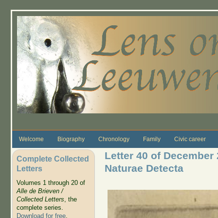
Skip to main content
Welcome
Biography
Chronology
Family
Civic career
Letter 40 of December 
Complete Collected
Naturae Detecta
Letters
Volumes 1 through 20 of
Alle de Brieven /
Collected Letters
, the
complete series.
Download for free
.