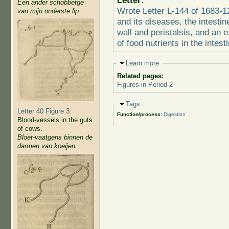
Letter:
Een ander schobbetge
Wrote Letter L-144 of 1683-1
van mijn onderste lip.
and its diseases, the intestine
wall and peristalsis, and an 
of food nutrients in the intest
Hide
Learn more
Related pages:
Figures in Period 2
Hide
Tags
Letter 40 Figure 3:
Function/process:
Digestion
Blood-vessels in the guts
of cows.
Bloet-vaatgens binnen de
darmen van koeijen.