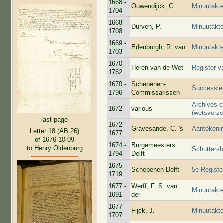
1668 -
Ouwendijck, C.
Minuutakte
1704
1668 -
Durven, P.
Minuutakt
1708
1669 -
Edenburgh, R. van
Minuutakt
1703
1670 -
Heren van de Wet
Register v
1762
1670 -
Schepenen-
Successie
1796
Commissarissen
Archives c
1672
various
(wetsverze
last page
1672 -
Gravesande, C. 's
Aantekenin
Letter 18 (AB 26)
1677
of 1676-10-09
1674 -
Burgemeesters
to Henry Oldenburg
Schutters
1794
Delft
1675 -
Schepenen Delft
5e Registe
1719
1677 -
Werff, F. S. van
Minuutakte
1691
der
1677 -
Fijck, J.
Minuutakte
1707