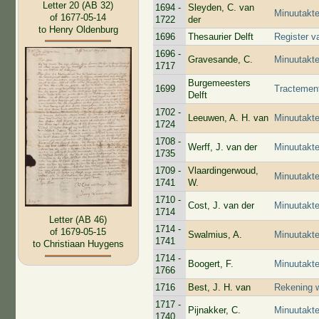
Letter 20 (AB 32)
1694 -
Sleyden, C. van
Minuutakte
of 1677-05-14
1722
der
to Henry Oldenburg
1696
Thesaurier Delft
Register va
1696 -
Gravesande, C.
Minuutakte
1717
Burgemeesters
1699
Tractemen
Delft
1702 -
Leeuwen, A. H. van
Minuutakt
1724
1708 -
Werff, J. van der
Minuutakt
1735
1709 -
Vlaardingerwoud,
Minuutakte
1741
W.
1710 -
Cost, J. van der
Minuutakte
1714
Letter (AB 46)
1714 -
of 1679-05-15
Swalmius, A.
Minuutakt
1741
to Christiaan Huygens
1714 -
Boogert, F.
Minuutakte
1766
1716
Best, J. H. van
Rekening w
1717 -
Pijnakker, C.
Minuutakte
1740