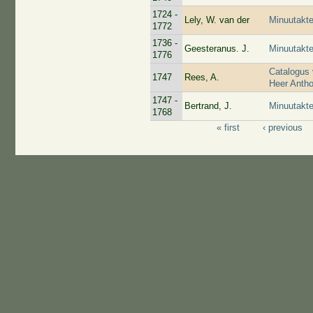
1724 -
Lely, W. van der
Minuutakte
1772
1736 -
Geesteranus. J.
Minuutakte
1776
Catalogus 
1747
Rees, A.
Heer Anth
1747 -
Bertrand, J.
Minuutakte
1768
« first
‹ previous
Pages