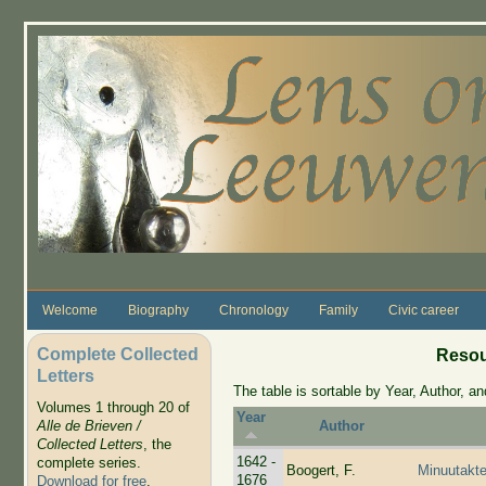
Skip to main content
Welcome
Biography
Chronology
Family
Civic career
Complete Collected
Resou
Letters
The table is sortable by Year, Author, and
Volumes 1 through 20 of
Year
Alle de Brieven /
Author
Collected Letters
, the
1642 -
complete series.
Boogert, F.
Minuutakte
1676
Download for free
.