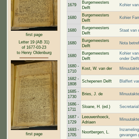
Burgemeesters
1679
Kohier van
Delft
Burgemeesters
1680
Kohier Fam
Delft
Burgemeesters
1680
Staat van
Delft
first page
Burgemeesters
Letter 19 (AB 31)
1680
Nota betre
Delft
of 1677-03-23
to Henry Oldenburg
Burgemeesters
Kohier va
1680
Delft
onder Delf
1680 -
Kost, W. van der
Minuutakt
1710
1682 -
Schepenen Delft
Blaffert v
1808
1685 -
Bries, J. de
Minuutakte
1730
1686 -
Sloane, H. (ed.)
Secretaria
1711
1687 -
Leeuwenhoeck,
Minuutakt
1729
Adriaen
1693 -
Inzameling
Noortbergen, L.
first page
1705
gevangen 