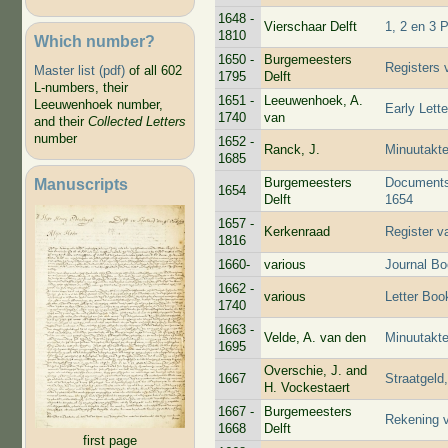
1648 -
Vierschaar Delft
1, 2 en 3 
1810
Which number?
1650 -
Burgemeesters
Registers 
Master list (pdf)
of all 602
1795
Delft
L-numbers, their
1651 -
Leeuwenhoek, A.
Leeuwenhoek number,
Early Lette
1740
van
and their
Collected Letters
number
1652 -
Ranck, J.
Minuutakt
1685
Manuscripts
Burgemeesters
Documents 
1654
Delft
1654
1657 -
Kerkenraad
Register v
1816
1660-
various
Journal Bo
1662 -
various
Letter Boo
1740
1663 -
Velde, A. van den
Minuutakt
1695
Overschie, J. and
1667
Straatgeld
H. Vockestaert
1667 -
Burgemeesters
Rekening v
1668
Delft
first page